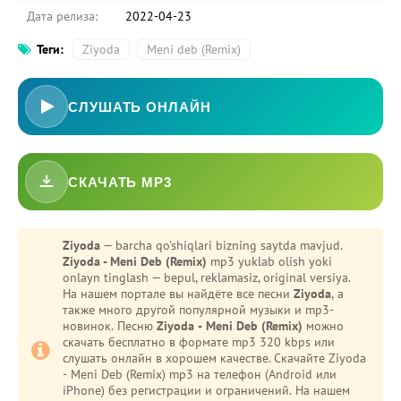
Дата релиза:
2022-04-23
Теги:
Ziyoda
Meni deb (Remix)
СЛУШАТЬ ОНЛАЙН
СКАЧАТЬ MP3
-
Bezori
Ziyoda
— barcha qo'shiqlari bizning saytda mavjud.
Ziyoda - Meni Deb (Remix)
mp3 yuklab olish yoki
Oshiq edim
onlayn tinglash — bepul, reklamasiz, original versiya.
На нашем портале вы найдёте все песни
Ziyoda
, а
также много другой популярной музыки и mp3-
новинок. Песню
Ziyoda - Meni Deb (Remix)
можно
скачать бесплатно в формате mp3 320 kbps или
слушать онлайн в хорошем качестве. Скачайте Ziyoda
- Meni Deb (Remix) mp3 на телефон (Android или
iPhone) без регистрации и ограничений. На нашем