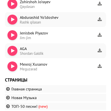
Zohirshoh Jo'rayev
Qaydasan
Abdurashid Yo'ldoshev
Rashk qilasan
Jenisbek Piyazov
Jim-jim
AGA
Shordan Galdik
Mexroj Xusanov
Meguzarad
СТРАНИЦЫ
Главная страница
Новая Музыка
ТОП-50 песни!
(new)