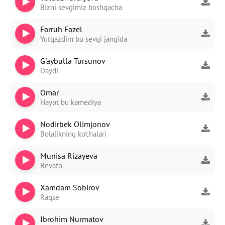
Bizni sevgimiz boshqacha
Farruh Fazel
Yutqazdim bu sevgi jangida
G'aybulla Tursunov
Daydi
Omar
Hayot bu kamediya
Nodirbek Olimjonov
Bolalikning ko'chalari
Munisa Rizayeva
Bevafo
Xamdam Sobirov
Raqse
Ibrohim Nurmatov