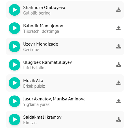
Shahnoza Otaboyeva
Gul olib bering
Bahodir Mamajonov
Tijoratchi do'stimga
Uzeyir Mehdizade
Gecikme
Ulug'bek Rahmatullayev
Jufti halolim
Muzik Aka
Erkak pulsiz
Jasur Axmatov, Munisa Aminova
Yig'lama yurak
Saidakmal Ikramov
Kimsan