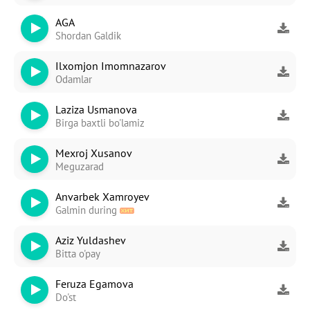
AGA
Shordan Galdik
Ilxomjon Imomnazarov
Odamlar
Laziza Usmanova
Birga baxtli bo'lamiz
Mexroj Xusanov
Meguzarad
-
Bezori
Anvarbek Xamroyev
Oshiq edim
Galmin during
Aziz Yuldashev
Bitta o'pay
Feruza Egamova
Do'st