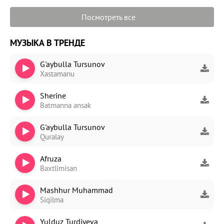
Посмотреть все
МУЗЫКА В ТРЕНДЕ
G'aybulla Tursunov
Xastamanu
Sherine
Batmanna ansak
G'aybulla Tursunov
Quralay
Afruza
Baxtlimisan
Mashhur Muhammad
Siqilma
Yulduz Turdiyeva