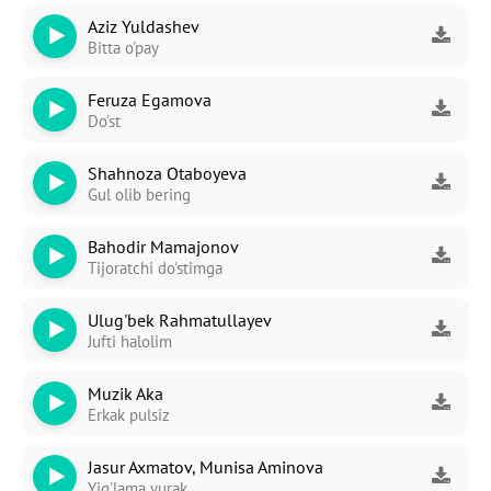
Aziz Yuldashev
Bitta o'pay
Feruza Egamova
Do'st
Shahnoza Otaboyeva
Gul olib bering
Bahodir Mamajonov
Tijoratchi do'stimga
-
Bezori
Ulug'bek Rahmatullayev
Oshiq edim
Jufti halolim
Muzik Aka
Erkak pulsiz
Jasur Axmatov, Munisa Aminova
Yig'lama yurak