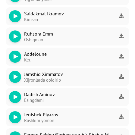
Saidakmal Ikramov
Kimsan
Ruhsora Emm
Oshiqman
Addeloune
Ket
Jamshid Ximmatov
Xijronlarda qoldirib
Dadish Aminov
Esingdami
Jenisbek Piyazov
Rashkim yomon
Farhod Saidov (Sarbon guruhi), Shahlo Mahmudova