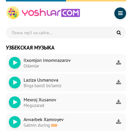
УЗБЕКСКАЯ МУЗЫКА
Ilxomjon Imomnazarov
Odamlar
Laziza Usmanova
Birga baxtli bo'lamiz
Mexroj Xusanov
Meguzarad
Anvarbek Xamroyev
Galmin during