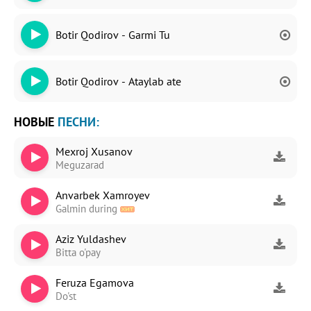
Botir Qodirov - Garmi Tu
Botir Qodirov - Ataylab ate
НОВЫЕ
ПЕСНИ:
Mexroj Xusanov
Meguzarad
Anvarbek Xamroyev
Galmin during
Aziz Yuldashev
Bitta o'pay
Feruza Egamova
Do'st