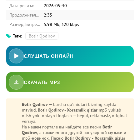
Дата релиза:
2026-05-30
Продолжительность:
2:35
Размер, Битрейт:
5.98 Mb, 320 kbps
Теги:
Botir Qodirov
СЛУШАТЬ ОНЛАЙН
СКАЧАТЬ MP3
Botir Qodirov
— barcha qo'shiqlari bizning saytda
mavjud.
Botir Qodirov - Xorazmlik qizlar
mp3 yuklab
olish yoki onlayn tinglash — bepul, reklamasiz, original
versiya.
На нашем портале вы найдёте все песни
Botir
Qodirov
, а также много другой популярной музыки и
mp3-новинок. Песню
Botir Qodirov - Xorazmlik qizlar