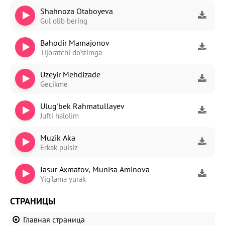
Shahnoza Otaboyeva
Gul olib bering
Bahodir Mamajonov
Tijoratchi do'stimga
Uzeyir Mehdizade
Gecikme
Ulug'bek Rahmatullayev
Jufti halolim
Muzik Aka
Erkak pulsiz
Jasur Axmatov, Munisa Aminova
Yig'lama yurak
СТРАНИЦЫ
Главная страница