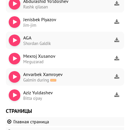
Abdurashid Yo'ldoshev
Rashk qilasan
Jenisbek Piyazov
Jim-jim
AGA
Shordan Galdik
Mexroj Xusanov
Meguzarad
Anvarbek Xamroyev
Galmin during
Aziz Yuldashev
Bitta o'pay
СТРАНИЦЫ
Главная страница