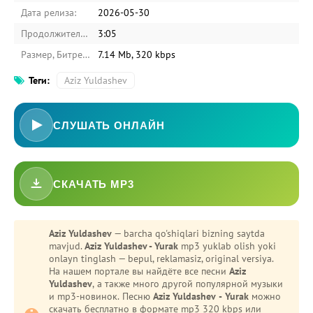
Дата релиза:
2026-05-30
Продолжительность:
3:05
Размер, Битрейт:
7.14 Mb, 320 kbps
Теги:
Aziz Yuldashev
СЛУШАТЬ ОНЛАЙН
СКАЧАТЬ MP3
-
Bezori
Oshiq edim
Aziz Yuldashev
— barcha qo'shiqlari bizning saytda
mavjud.
Aziz Yuldashev - Yurak
mp3 yuklab olish yoki
onlayn tinglash — bepul, reklamasiz, original versiya.
На нашем портале вы найдёте все песни
Aziz
Yuldashev
, а также много другой популярной музыки
и mp3-новинок. Песню
Aziz Yuldashev - Yurak
можно
скачать бесплатно в формате mp3 320 kbps или