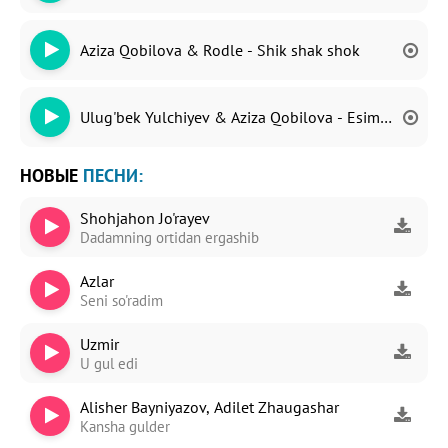
Aziza Qobilova & Rodle - Shik shak shok
Ulug'bek Yulchiyev & Aziza Qobilova - Esim ko'p
НОВЫЕ
ПЕСНИ:
Shohjahon Jo'rayev
Dadamning ortidan ergashib
Azlar
Seni so'radim
Uzmir
U gul edi
Alisher Bayniyazov, Adilet Zhaugashar
Kansha gulder