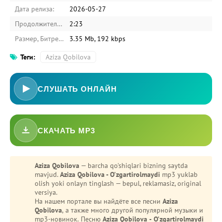
Дата релиза:
2026-05-27
Продолжительность:
2:23
Размер, Битрейт:
3.35 Mb, 192 kbps
Теги:
Aziza Qobilova
СЛУШАТЬ ОНЛАЙН
СКАЧАТЬ MP3
-
Bezori
Oshiq edim
Aziza Qobilova
— barcha qo'shiqlari bizning saytda
mavjud.
Aziza Qobilova - O'zgartirolmaydi
mp3 yuklab
olish yoki onlayn tinglash — bepul, reklamasiz, original
versiya.
На нашем портале вы найдёте все песни
Aziza
Qobilova
, а также много другой популярной музыки и
mp3-новинок. Песню
Aziza Qobilova - O'zgartirolmaydi