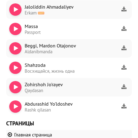
Jaloliddin Ahmadaliyev
Erkam
Massa
Passport
Beggi, Mardon Otajonov
Aldanibmanda
Shahzoda
Восхищайся, жизнь одна
Zohirshoh Jo'rayev
Qaydasan
Abdurashid Yo'ldoshev
Rashk qilasan
СТРАНИЦЫ
Главная страница