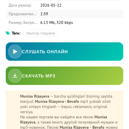
Дата релиза:
2026-05-22
Продолжительность:
2:39
Размер, Битрейт:
6.13 Mb, 320 kbps
Теги:
munisa rizayeva
СЛУШАТЬ ОНЛАЙН
СКАЧАТЬ MP3
-
Bezori
Oshiq edim
Munisa Rizayeva
— barcha qo'shiqlari bizning saytda
mavjud.
Munisa Rizayeva - Bevafo
mp3 yuklab olish
yoki onlayn tinglash — bepul, reklamasiz, original
versiya.
На нашем портале вы найдёте все песни
Munisa
Rizayeva
, а также много другой популярной музыки и
mp3-новинок. Песню
Munisa Rizayeva - Bevafo
можно