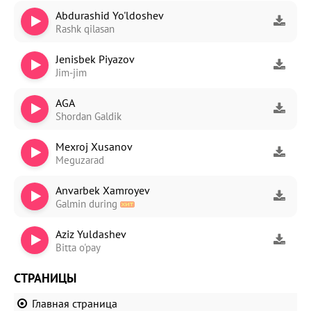
Abdurashid Yo'ldoshev
Rashk qilasan
Jenisbek Piyazov
Jim-jim
AGA
Shordan Galdik
Mexroj Xusanov
Meguzarad
Anvarbek Xamroyev
Galmin during
Aziz Yuldashev
Bitta o'pay
СТРАНИЦЫ
Главная страница