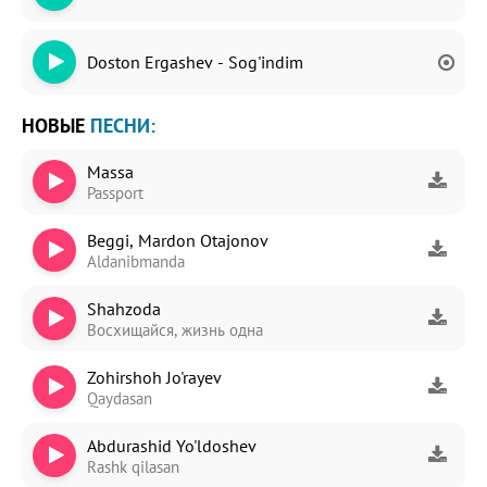
Doston Ergashev - Sog'indim
НОВЫЕ
ПЕСНИ:
Massa
Passport
Beggi, Mardon Otajonov
Aldanibmanda
Shahzoda
Восхищайся, жизнь одна
Zohirshoh Jo'rayev
Qaydasan
Abdurashid Yo'ldoshev
Rashk qilasan