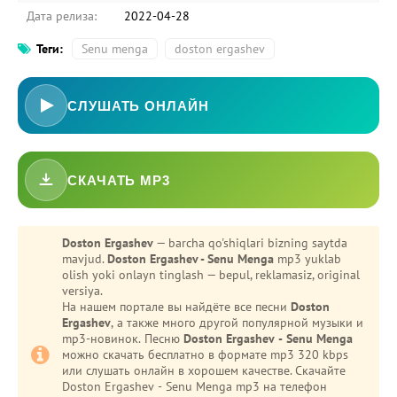
Дата релиза:
2022-04-28
Теги:
Senu menga
doston ergashev
СЛУШАТЬ ОНЛАЙН
СКАЧАТЬ MP3
-
Bezori
Doston Ergashev
— barcha qo'shiqlari bizning saytda
mavjud.
Doston Ergashev - Senu Menga
mp3 yuklab
Oshiq edim
olish yoki onlayn tinglash — bepul, reklamasiz, original
versiya.
На нашем портале вы найдёте все песни
Doston
Ergashev
, а также много другой популярной музыки и
mp3-новинок. Песню
Doston Ergashev - Senu Menga
можно скачать бесплатно в формате mp3 320 kbps
или слушать онлайн в хорошем качестве. Скачайте
Doston Ergashev - Senu Menga mp3 на телефон