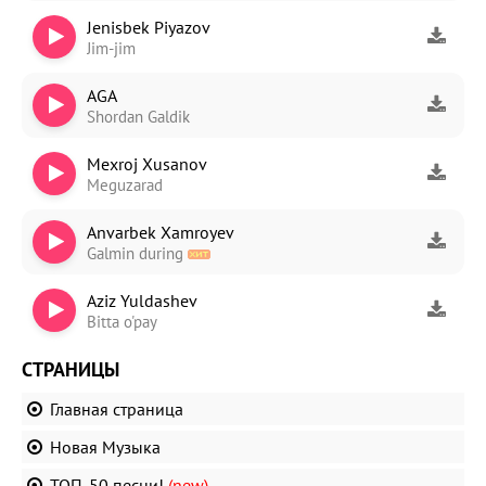
Jenisbek Piyazov
Jim-jim
AGA
Shordan Galdik
Mexroj Xusanov
Meguzarad
Anvarbek Xamroyev
Galmin during
Aziz Yuldashev
Bitta o'pay
СТРАНИЦЫ
Главная страница
Новая Музыка
ТОП-50 песни!
(new)