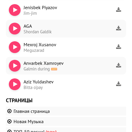
Jenisbek Piyazov
Jim-jim
AGA
Shordan Galdik
Mexroj Xusanov
Meguzarad
Anvarbek Xamroyev
Galmin during
Aziz Yuldashev
Bitta o'pay
СТРАНИЦЫ
Главная страница
Новая Музыка
ТОП-50 песни!
(new)