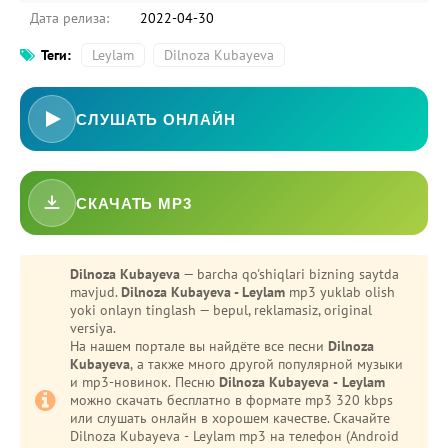
Дата релиза:
2022-04-30
Теги:
Leylam
Dilnoza Kubayeva
СЛУШАТЬ ОНЛАЙН
СКАЧАТЬ MP3
-
Bezori
Dilnoza Kubayeva
— barcha qo'shiqlari bizning saytda
mavjud.
Dilnoza Kubayeva - Leylam
mp3 yuklab olish
Oshiq edim
yoki onlayn tinglash — bepul, reklamasiz, original
versiya.
На нашем портале вы найдёте все песни
Dilnoza
Kubayeva
, а также много другой популярной музыки
и mp3-новинок. Песню
Dilnoza Kubayeva - Leylam
можно скачать бесплатно в формате mp3 320 kbps
или слушать онлайн в хорошем качестве. Скачайте
Dilnoza Kubayeva - Leylam mp3 на телефон (Android