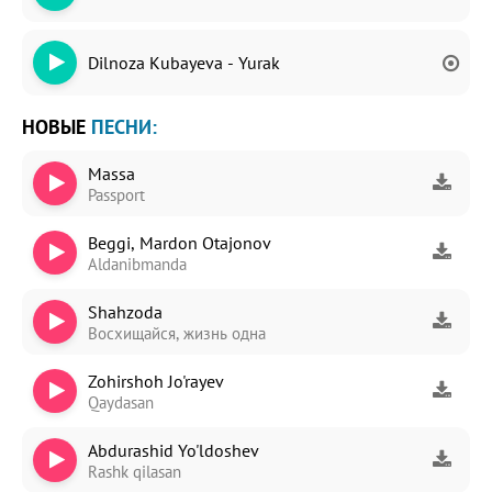
Dilnoza Kubayeva - Yurak
НОВЫЕ
ПЕСНИ:
Massa
Passport
Beggi, Mardon Otajonov
Aldanibmanda
Shahzoda
Восхищайся, жизнь одна
Zohirshoh Jo'rayev
Qaydasan
Abdurashid Yo'ldoshev
Rashk qilasan