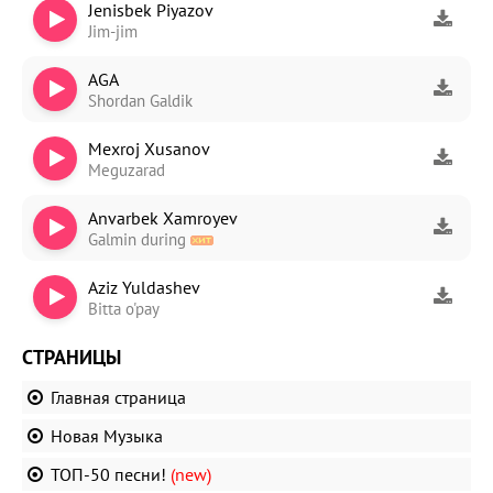
Jenisbek Piyazov
Jim-jim
AGA
Shordan Galdik
Mexroj Xusanov
Meguzarad
Anvarbek Xamroyev
Galmin during
Aziz Yuldashev
Bitta o'pay
СТРАНИЦЫ
Главная страница
Новая Музыка
ТОП-50 песни!
(new)