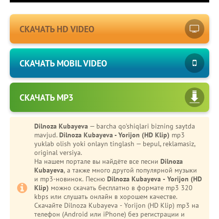
СКАЧАТЬ HD VIDEO
СКАЧАТЬ MOBIL VIDEO
СКАЧАТЬ MP3
Dilnoza Kubayeva
— barcha qo'shiqlari bizning saytda
-
Bezori
mavjud.
Dilnoza Kubayeva - Yorijon (HD Klip)
mp3
yuklab olish yoki onlayn tinglash — bepul, reklamasiz,
Oshiq edim
original versiya.
На нашем портале вы найдёте все песни
Dilnoza
Kubayeva
, а также много другой популярной музыки
и mp3-новинок. Песню
Dilnoza Kubayeva - Yorijon (HD
Klip)
можно скачать бесплатно в формате mp3 320
kbps или слушать онлайн в хорошем качестве.
Скачайте Dilnoza Kubayeva - Yorijon (HD Klip) mp3 на
телефон (Android или iPhone) без регистрации и