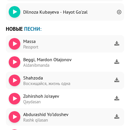
Dilnoza Kubayeva - Hayot Go'zal
НОВЫЕ
ПЕСНИ:
Massa
Passport
Beggi, Mardon Otajonov
Aldanibmanda
Shahzoda
Восхищайся, жизнь одна
Zohirshoh Jo'rayev
Qaydasan
Abdurashid Yo'ldoshev
Rashk qilasan