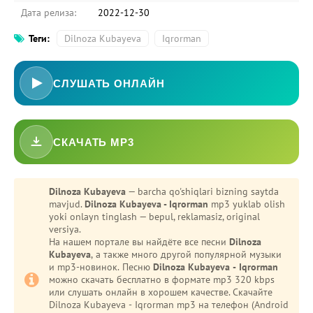
Дата релиза:
2022-12-30
Теги:
Dilnoza Kubayeva
Iqrorman
СЛУШАТЬ ОНЛАЙН
СКАЧАТЬ MP3
-
Bezori
Dilnoza Kubayeva
— barcha qo'shiqlari bizning saytda
mavjud.
Dilnoza Kubayeva - Iqrorman
mp3 yuklab olish
Oshiq edim
yoki onlayn tinglash — bepul, reklamasiz, original
versiya.
На нашем портале вы найдёте все песни
Dilnoza
Kubayeva
, а также много другой популярной музыки
и mp3-новинок. Песню
Dilnoza Kubayeva - Iqrorman
можно скачать бесплатно в формате mp3 320 kbps
или слушать онлайн в хорошем качестве. Скачайте
Dilnoza Kubayeva - Iqrorman mp3 на телефон (Android