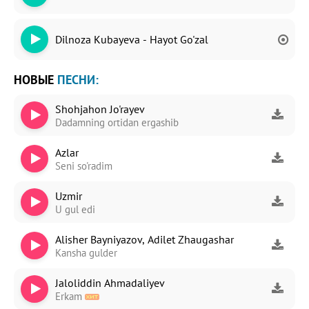
Dilnoza Kubayeva - Hayot Go'zal
НОВЫЕ
ПЕСНИ:
Shohjahon Jo'rayev
Dadamning ortidan ergashib
Azlar
Seni so'radim
Uzmir
U gul edi
Alisher Bayniyazov, Adilet Zhaugashar
Kansha gulder
Jaloliddin Ahmadaliyev
Erkam