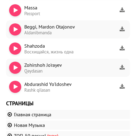
Massa
Passport
Beggi, Mardon Otajonov
Aldanibmanda
Shahzoda
Восхищайся, жизнь одна
Zohirshoh Jo'rayev
Qaydasan
Abdurashid Yo'ldoshev
Rashk qilasan
СТРАНИЦЫ
Главная страница
Новая Музыка
ТОП-50 песни!
(new)