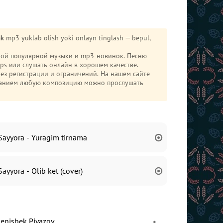
ak
mp3 yuklab olish yoki onlayn tinglash — bepul,
угой популярной музыки и mp3-новинок. Песню
s или слушать онлайн в хорошем качестве.
 без регистрации и ограничений. На нашем сайте
иванием любую композицию можно прослушать
Sayyora - Yuragim tirnama
Sayyora - Olib ket (cover)
Jenisbek Piyazov