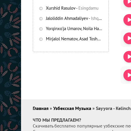
Xurshid Rasulov
-
Esingdamu
Jaloliddin Ahmadaliyev
-
Ishqning chayqov bozorida
Yorqinxo'ja Umarov, Noila Habibullayeva
-
Bez
Mirjalol Nematov, Asad Toshpo’latov
-
Oshiq e
Главная
»
Узбекская Музыка
» Sayyora - Kelinc
ЧТО МЫ ПРЕДЛАГАЕМ?
Скачивать бесплатно популярные узбекские пе