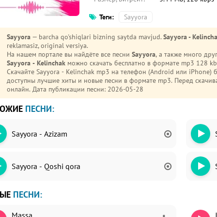
Теги:
Sayyora
Sayyora
— barcha qo'shiqlari bizning saytda mavjud.
Sayyora - Kelinch
reklamasiz, original versiya.
На нашем портале вы найдёте все песни
Sayyora
, а также много др
Sayyora - Kelinchak
можно скачать бесплатно в формате mp3 128 kbp
Скачайте Sayyora - Kelinchak mp3 на телефон (Android или iPhone)
доступны лучшие хиты и новые песни в формате mp3. Перед скач
онлайн. Дата публикации песни: 2026-05-28
ХОЖИЕ
ПЕСНИ:
Sayyora - Azizam
Sayyora - Qoshi qora
ВЫЕ
ПЕСНИ:
Massa