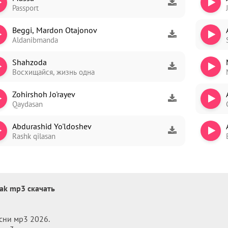
Passport
Beggi, Mardon Otajonov
Aldanibmanda
ori
Shahzoda
dim
Восхищайся, жизнь одна
Zohirshoh Jo'rayev
Qaydasan
Abdurashid Yo'ldoshev
Rashk qilasan
hak mp3 скачать
сни мр3 2026.