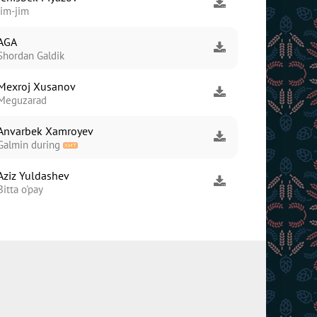
Jim-jim
AGA
Shordan Galdik
Mexroj Xusanov
Meguzarad
Anvarbek Xamroyev
Galmin during
Aziz Yuldashev
Bitta o'pay