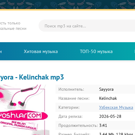
есть только
нальные песни
и
Хитовая музыка
ТОП-50 музыка
yora - Kelinchak mp3
Исполнитель:
Sayyora
Название песни:
Kelinchak
Категории:
Узбекская Музыка
Дата релиза:
2026-05-28
Продолжительность:
3:41
Размер, Битрейт:
3.44 Mb, 128 kbps