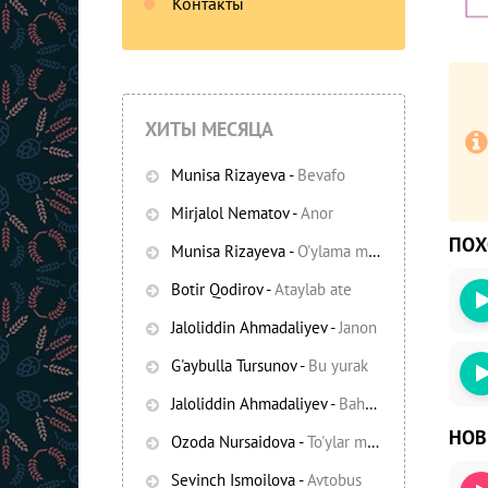
Контакты
ХИТЫ МЕСЯЦА
Munisa Rizayeva
-
Bevafo
Mirjalol Nematov
-
Anor
ПО
Munisa Rizayeva
-
O'ylama mani
-
Bezori
Botir Qodirov
-
Ataylab ate
Oshiq edim
Jaloliddin Ahmadaliyev
-
Janon
G'aybulla Tursunov
-
Bu yurak
Jaloliddin Ahmadaliyev
-
Bahor yomg'irlari
НО
Ozoda Nursaidova
-
To'ylar muborak
Sevinch Ismoilova
-
Avtobus