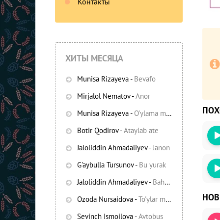
Контакты
ХИТЫ МЕСЯЦА
Munisa Rizayeva
-
Bevafo
Mirjalol Nematov
-
Anor
ПО
Munisa Rizayeva
-
O'ylama mani
-
Bezori
Botir Qodirov
-
Ataylab ate
Oshiq edim
Jaloliddin Ahmadaliyev
-
Janon
G'aybulla Tursunov
-
Bu yurak
Jaloliddin Ahmadaliyev
-
Bahor yomg'irlari
НО
Ozoda Nursaidova
-
To'ylar muborak
Sevinch Ismoilova
-
Avtobus