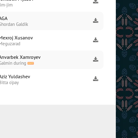
Jim-jim
AGA
Shordan Galdik
Mexroj Xusanov
Meguzarad
Anvarbek Xamroyev
Galmin during
Aziz Yuldashev
Bitta o'pay