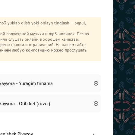
p3 yuklab olish yoki onlayn tinglash — bepul,
угой популярной музыки и mp3-новинок. Песню
или слушать онлайн в хорошем качестве.
з регистрации и ограничений. На нашем сайте
иванием любую композицию можно прослушать
Sayyora - Yuragim tirnama
Sayyora - Olib ket (cover)
Jenisbek Piyazov