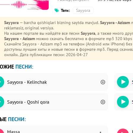
Теги:
Sayyora
Sayyora
— barcha qo'shiqlari bizning saytda mavjud.
Sayyora - Azizam
m
reklamasiz, original versiya.
На нашем портале вы найдёте все песни
Sayyora
, а также много др
Sayyora - Azizam
можно скачать бесплатно в формате mp3 320 kbps 
Скачайте Sayyora - Azizam mp3 на телефон (Android или iPhone) бе
доступны лучшие хиты и новые песни в формате mp3. Перед скач
онлайн. Дата публикации песни: 2026-04-27
ХОЖИЕ
ПЕСНИ:
Sayyora - Kelinchak
Sayyora - Qoshi qora
ВЫЕ
ПЕСНИ:
Massa