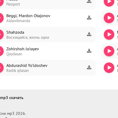
Passport
Beggi, Mardon Otajonov
Aldanibmanda
ori
Shahzoda
dim
Восхищайся, жизнь одна
Zohirshoh Jo'rayev
Qaydasan
Abdurashid Yo'ldoshev
Rashk qilasan
 mp3 скачать
сни мр3 2026.