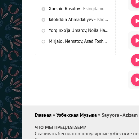
Xurshid Rasulov
-
Esingdamu
Jaloliddin Ahmadaliyev
-
Ishqning chayqov bozorida
Yorqinxo'ja Umarov, Noila Habibullayeva
-
Bez
Mirjalol Nematov, Asad Toshpo’latov
-
Oshiq e
Главная
»
Узбекская Музыка
» Sayyora - Azizam
ЧТО МЫ ПРЕДЛАГАЕМ?
Скачивать бесплатно популярные узбекские пе