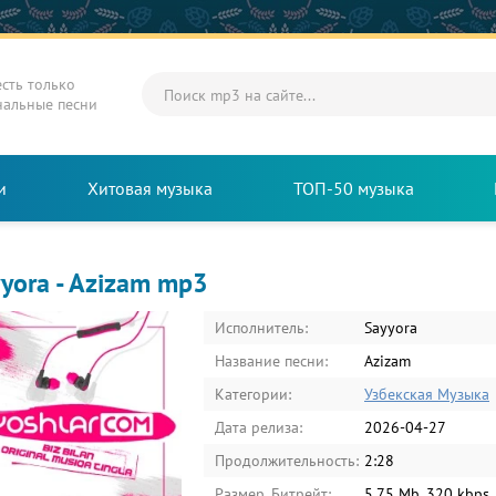
есть только
нальные песни
и
Хитовая музыка
ТОП-50 музыка
yora - Azizam mp3
Исполнитель:
Sayyora
Название песни:
Azizam
Категории:
Узбекская Музыка
Дата релиза:
2026-04-27
Продолжительность:
2:28
Размер, Битрейт:
5.75 Mb, 320 kbps