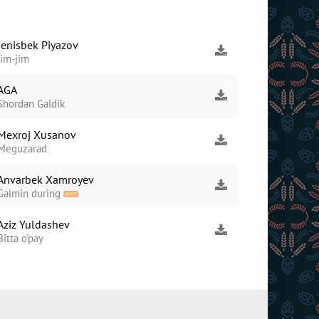
Jenisbek Piyazov
Jim-jim
AGA
Shordan Galdik
Mexroj Xusanov
Meguzarad
Anvarbek Xamroyev
Galmin during
Aziz Yuldashev
Bitta o'pay