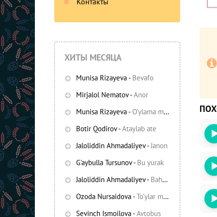
Контакты
ХИТЫ МЕСЯЦА
Munisa Rizayeva
-
Bevafo
Mirjalol Nematov
-
Anor
ПО
Munisa Rizayeva
-
O'ylama mani
-
Bezori
Botir Qodirov
-
Ataylab ate
Oshiq edim
Jaloliddin Ahmadaliyev
-
Janon
G'aybulla Tursunov
-
Bu yurak
Jaloliddin Ahmadaliyev
-
Bahor yomg'irlari
Ozoda Nursaidova
-
To'ylar muborak
Sevinch Ismoilova
-
Avtobus