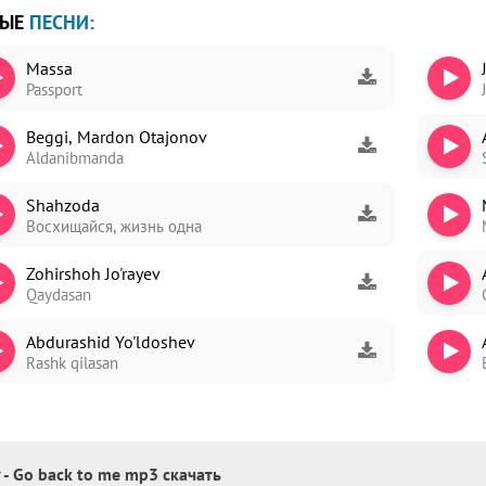
ВЫЕ
ПЕСНИ:
Massa
Passport
ori
Beggi, Mardon Otajonov
dim
Aldanibmanda
Shahzoda
Восхищайся, жизнь одна
Zohirshoh Jo'rayev
Qaydasan
Abdurashid Yo'ldoshev
Rashk qilasan
 - Go back to me mp3 скачать