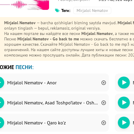
Теги:
Mirjalol Nematov
Mirjalol Nematov
— barcha qo'shiqlari bizning saytda mavjud.
Mirjalol
onlayn tinglash — bepul, reklamasiz, original versiya.
На нашем портале вы найдёте все песни
Mirjalol Nematov
, а также 
Песню
Mirjalol Nematov - Go back to me
можно скачать бесплатно в 
хорошем качестве. Скачайте Mirjalol Nematov - Go back to me mp3 на телефон (Android или iPhone) без регистрации и
ограничений. На нашем сайте доступны лучшие хиты и новые песн
композицию можно прослушать онлайн. Дата публикации песни: 20
ХОЖИЕ
ПЕСНИ:
Mirjalol Nematov - Anor
Mirjalol Nematov, Asad Toshpo’latov - Oshiq edim
Mirjalol Nematov - Qaro ko'z