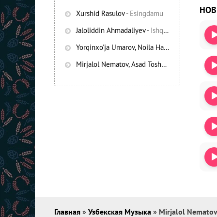
НО
Xurshid Rasulov
-
Esingdamu
Jaloliddin Ahmadaliyev
-
Ishqning chayqov bozorida
Yorqinxo'ja Umarov, Noila Habibullayeva
-
Bez
Mirjalol Nematov, Asad Toshpo’latov
-
Oshiq e
Главная
»
Узбекская Музыка
» Mirjalol Nematov