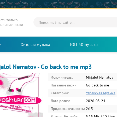
есть только
нальные песни
и
Хитовая музыка
ТОП-50 музыка
jalol Nematov - Go back to me mp3
Исполнитель:
Mirjalol Nematov
Название песни:
Go back to me
Категории:
Узбекская Музыка
Дата релиза:
2026-05-24
Продолжительность:
2:13
Размер, Битрейт:
5.15 Mb, 320 kbps