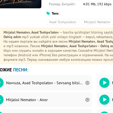
Размер, Битрейт:
4.01 Mb, 192 kbps
Теги:
Asad Toshpolatov
Mirjalol Nematov
Mirjalol Nematov, Asad Toshpo’latov
— barcha qo'shiqlari bizning sayt
Oshiq edim
mp3 yuklab olish yoki onlayn tinglash — bepul, reklamasiz, 
На нашем портале вы найдёте все песни
Mirjalol Nematov, Asad Tosh
и mp3-новинок. Песню
Mirjalol Nematov, Asad Toshpo’latov - Oshiq e
kbps или слушать онлайн в хорошем качестве. Скачайте Mirjalol Nematov, Asad Toshpo’latov - Oshiq edim mp3 на
телефон (Android или iPhone) без регистрации и ограничений. На 
формате mp3. Перед скачиванием любую композицию можно прослу
ХОЖИЕ
ПЕСНИ:
Navruza, Asad Toshpolatov - Sevsang bilsin dunyolar
Mirjalol Nematov - Anor