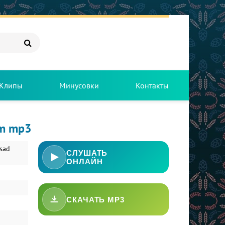
Клипы
Минусовки
Контакты
im mp3
Asad
СЛУШАТЬ
ОНЛАЙН
СКАЧАТЬ MP3