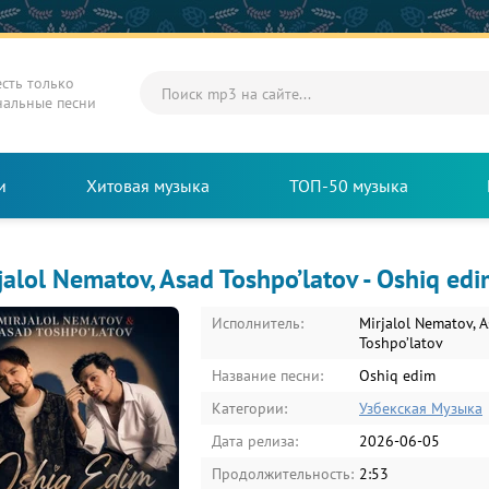
есть только
нальные песни
и
Хитовая музыка
ТОП-50 музыка
jalol Nematov, Asad Toshpo’latov - Oshiq ed
Исполнитель:
Mirjalol Nematov, 
Toshpo’latov
Название песни:
Oshiq edim
Категории:
Узбекская Музыка
Дата релиза:
2026-06-05
Продолжительность:
2:53