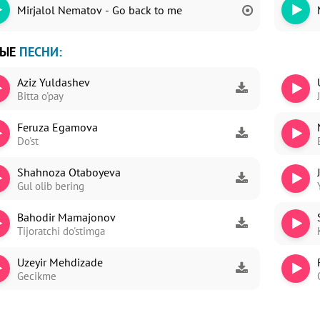
Mirjalol Nematov - Go back to me
ВЫЕ
ПЕСНИ:
Aziz Yuldashev
Bitta o'pay
Feruza Egamova
Do'st
Shahnoza Otaboyeva
Gul olib bering
Bahodir Mamajonov
Tijoratchi do'stimga
Uzeyir Mehdizade
Gecikme