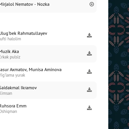
Mirjalol Nematov - Nozka
Ulug'bek Rahmatullayev
Jufti halolim
Muzik Aka
Erkak pulsiz
Jasur Axmatov, Munisa Aminova
Yig'lama yurak
Saidakmal Ikramov
Kimsan
Ruhsora Emm
Oshiqman