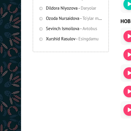
Dildora Niyozova
-
Daryolar
Ozoda Nursaidova
-
To'ylar muborak
НО
Sevinch Ismoilova
-
Avtobus
Xurshid Rasulov
-
Esingdamu