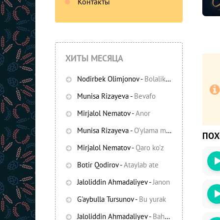
Контакты
ХИТЫ МЕСЯЦА
Nodirbek Olimjonov
-
Bolalikning ko'chalari
Munisa Rizayeva
-
Bevafo
Mirjalol Nematov
-
Anor
Munisa Rizayeva
-
O'ylama mani
ПО
Mirjalol Nematov
-
Qaro ko'z
Botir Qodirov
-
Ataylab ate
Jaloliddin Ahmadaliyev
-
Janon
G'aybulla Tursunov
-
Bu yurak
Jaloliddin Ahmadaliyev
-
Bahor yomg'irlari