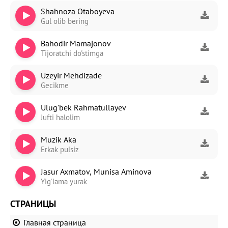
Shahnoza Otaboyeva
Gul olib bering
Bahodir Mamajonov
Tijoratchi do'stimga
Uzeyir Mehdizade
Gecikme
Ulug'bek Rahmatullayev
Jufti halolim
Muzik Aka
Erkak pulsiz
Jasur Axmatov, Munisa Aminova
Yig'lama yurak
СТРАНИЦЫ
Главная страница