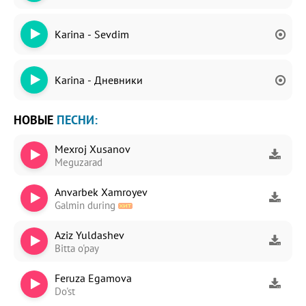
Karina - Sevdim
Karina - Дневники
НОВЫЕ
ПЕСНИ:
Mexroj Xusanov
Meguzarad
Anvarbek Xamroyev
Galmin during
Aziz Yuldashev
Bitta o'pay
Feruza Egamova
Do'st