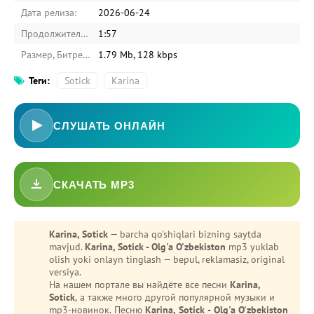
Дата релиза:
2026-06-24
Продолжительность:
1:57
Размер, Битрейт:
1.79 Mb, 128 kbps
Теги:
Sotick
Karina
СЛУШАТЬ ОНЛАЙН
СКАЧАТЬ MP3
Karina, Sotick
— barcha qo'shiqlari bizning saytda
mavjud.
Karina, Sotick - Olg'a O'zbekiston
mp3 yuklab
olish yoki onlayn tinglash — bepul, reklamasiz, original
versiya.
На нашем портале вы найдёте все песни
Karina,
Sotick
, а также много другой популярной музыки и
mp3-новинок. Песню
Karina, Sotick - Olg'a O'zbekiston