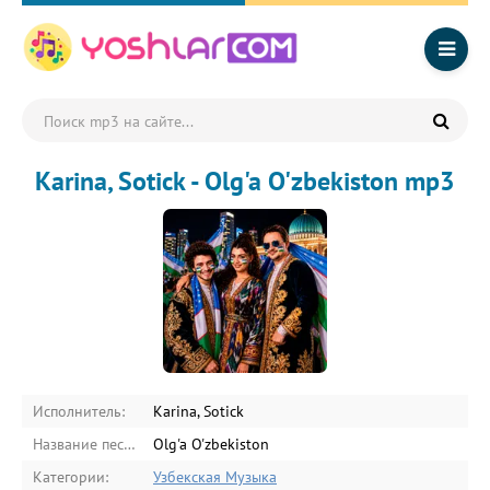
Karina, Sotick - Olg'a O'zbekiston mp3
Исполнитель:
Karina, Sotick
Название песни:
Olg'a O'zbekiston
Категории:
Узбекская Музыка