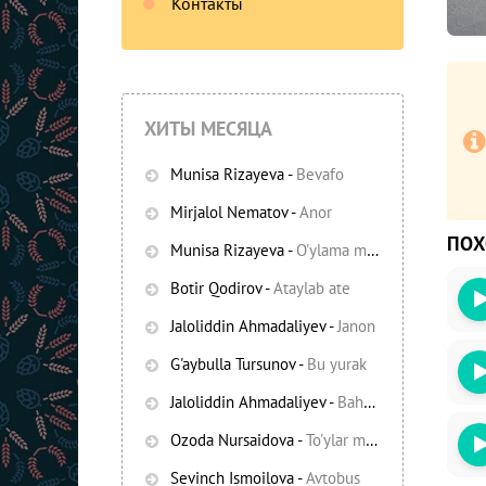
Контакты
ХИТЫ МЕСЯЦА
Munisa Rizayeva
-
Bevafo
Mirjalol Nematov
-
Anor
ПО
Munisa Rizayeva
-
O'ylama mani
-
Bezori
Botir Qodirov
-
Ataylab ate
Oshiq edim
Jaloliddin Ahmadaliyev
-
Janon
G'aybulla Tursunov
-
Bu yurak
Jaloliddin Ahmadaliyev
-
Bahor yomg'irlari
Ozoda Nursaidova
-
To'ylar muborak
Sevinch Ismoilova
-
Avtobus