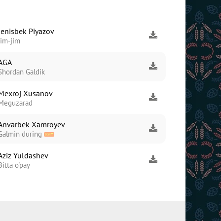
Jenisbek Piyazov
Jim-jim
AGA
Shordan Galdik
Mexroj Xusanov
Meguzarad
Anvarbek Xamroyev
Galmin during
Aziz Yuldashev
Bitta o'pay