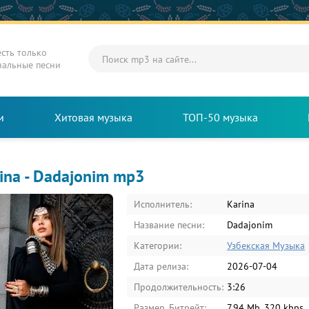
есть только
нальные песни
и
Хитовая музыка
ТОП-50 музыка
ina - Dadajonim mp3
Исполнитель:
Karina
Название песни:
Dadajonim
Категории:
Узбекская Музыка
Дата релиза:
2026-07-04
Продолжительность:
3:26
Размер, Битрейт:
7.94 Mb, 320 kbps