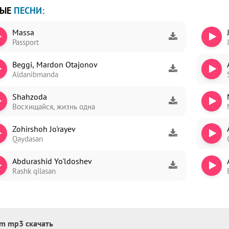
ВЫЕ
ПЕСНИ:
Massa
Passport
ori
Beggi, Mardon Otajonov
dim
Aldanibmanda
Shahzoda
Восхищайся, жизнь одна
Zohirshoh Jo'rayev
Qaydasan
Abdurashid Yo'ldoshev
Rashk qilasan
im mp3 скачать