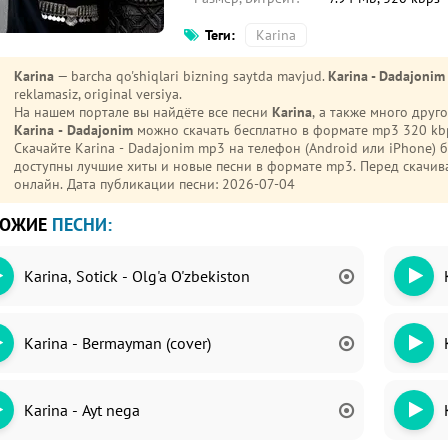
Теги:
Karina
Karina
— barcha qo'shiqlari bizning saytda mavjud.
Karina - Dadajonim
reklamasiz, original versiya.
На нашем портале вы найдёте все песни
Karina
, а также много дру
Karina - Dadajonim
можно скачать бесплатно в формате mp3 320 kbp
Скачайте Karina - Dadajonim mp3 на телефон (Android или iPhone) 
доступны лучшие хиты и новые песни в формате mp3. Перед скач
онлайн. Дата публикации песни: 2026-07-04
ХОЖИЕ
ПЕСНИ:
Karina, Sotick - Olg'a O'zbekiston
Karina - Bermayman (cover)
Karina - Ayt nega