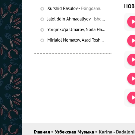
НО
Xurshid Rasulov
-
Esingdamu
Jaloliddin Ahmadaliyev
-
Ishqning chayqov bozorida
Yorqinxo'ja Umarov, Noila Habibullayeva
-
Bez
Mirjalol Nematov, Asad Toshpo’latov
-
Oshiq e
Главная
»
Узбекская Музыка
» Karina - Dadajon