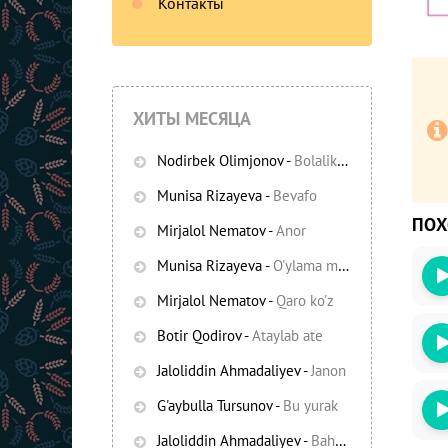
Контакты
ХИТЫ МЕСЯЦА
Nodirbek Olimjonov
-
Bolalikning ko'chalari
Munisa Rizayeva
-
Bevafo
ПО
Mirjalol Nematov
-
Anor
Munisa Rizayeva
-
O'ylama mani
Mirjalol Nematov
-
Qaro ko'z
Botir Qodirov
-
Ataylab ate
Jaloliddin Ahmadaliyev
-
Janon
G'aybulla Tursunov
-
Bu yurak
Jaloliddin Ahmadaliyev
-
Bahor yomg'irlari