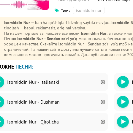
Теги:
isomiddin nur
Isomiddin Nur
— barcha qo'shiqlari bizning saytda mavjud.
Isomiddin N
tinglash — bepul, reklamasiz, original versiya.
На нашем портале вы найдёте все песни
Isomiddin Nur
, а также мн
Песню
Isomiddin Nur - Sendan zo'ri yo'q
можно скачать бесплатно в 
хорошем качестве. Скачайте Isomiddin Nur - Sendan zo'ri yo'q mp3 на телефон (Android или iPhone) без регистрации и
ограничений. На нашем сайте доступны лучшие хиты и новые песн
композицию можно прослушать онлайн. Дата публикации песни: 20
ХОЖИЕ
ПЕСНИ:
Isomiddin Nur - Italianski
Isomiddin Nur - Dushman
Isomiddin Nur - Qirolicha