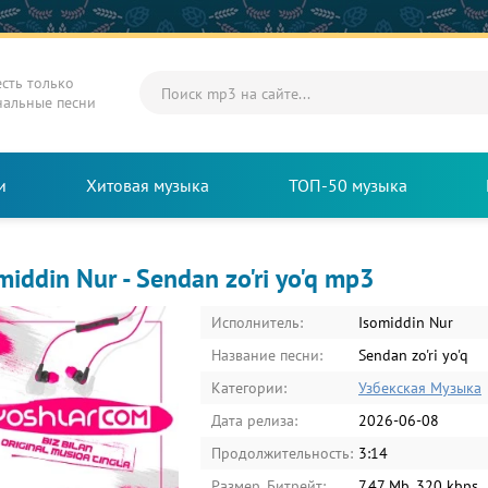
есть только
нальные песни
и
Хитовая музыка
ТОП-50 музыка
middin Nur - Sendan zo'ri yo'q mp3
Исполнитель:
Isomiddin Nur
Название песни:
Sendan zo'ri yo'q
Категории:
Узбекская Музыка
Дата релиза:
2026-06-08
Продолжительность:
3:14
Размер, Битрейт:
7.47 Mb, 320 kbps