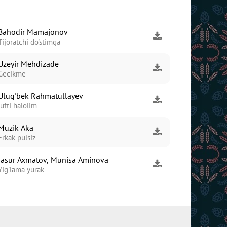
Bahodir Mamajonov
Tijoratchi do'stimga
Uzeyir Mehdizade
Gecikme
Ulug'bek Rahmatullayev
Jufti halolim
Muzik Aka
Erkak pulsiz
Jasur Axmatov, Munisa Aminova
Yig'lama yurak