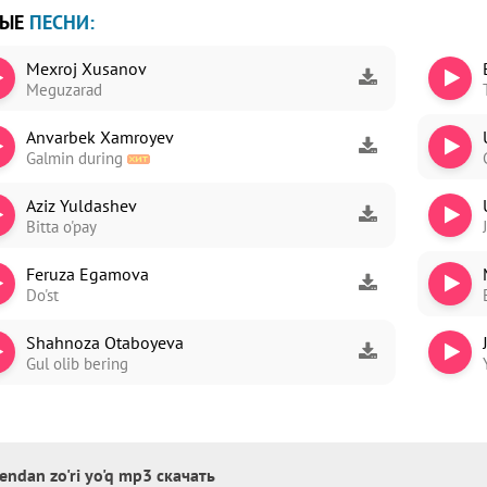
ВЫЕ
ПЕСНИ:
Mexroj Xusanov
Meguzarad
Anvarbek Xamroyev
Galmin during
Aziz Yuldashev
Bitta o'pay
Feruza Egamova
Do'st
Shahnoza Otaboyeva
Gul olib bering
endan zo'ri yo'q mp3 скачать