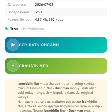
Дата релиза:
2026-07-02
Продолжительность:
3:30
Размер, Битрейт:
4.87 Mb, 192 kbps
Теги:
isomiddin nur
СЛУШАТЬ ОНЛАЙН
СКАЧАТЬ MP3
-
Bezori
Oshiq edim
Isomiddin Nur
— barcha qo'shiqlari bizning saytda
mavjud.
Isomiddin Nur - Dushman
mp3 yuklab olish
yoki onlayn tinglash — bepul, reklamasiz, original
versiya.
На нашем портале вы найдёте все песни
Isomiddin
Nur
, а также много другой популярной музыки и mp3-
новинок. Песню
Isomiddin Nur - Dushman
можно