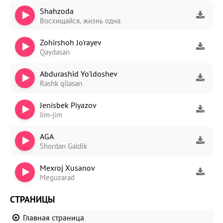
Shahzoda
Восхищайся, жизнь одна
Zohirshoh Jo'rayev
Qaydasan
Abdurashid Yo'ldoshev
Rashk qilasan
Jenisbek Piyazov
Jim-jim
AGA
Shordan Galdik
Mexroj Xusanov
Meguzarad
СТРАНИЦЫ
Главная страница