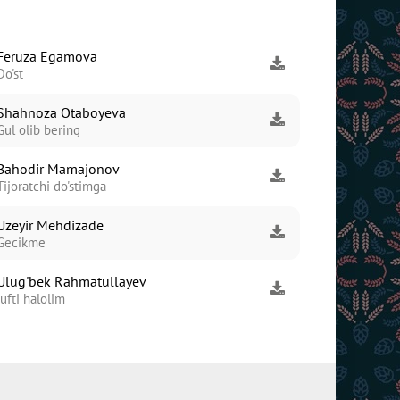
Feruza Egamova
Do'st
Shahnoza Otaboyeva
Gul olib bering
Bahodir Mamajonov
Tijoratchi do'stimga
Uzeyir Mehdizade
Gecikme
Ulug'bek Rahmatullayev
Jufti halolim