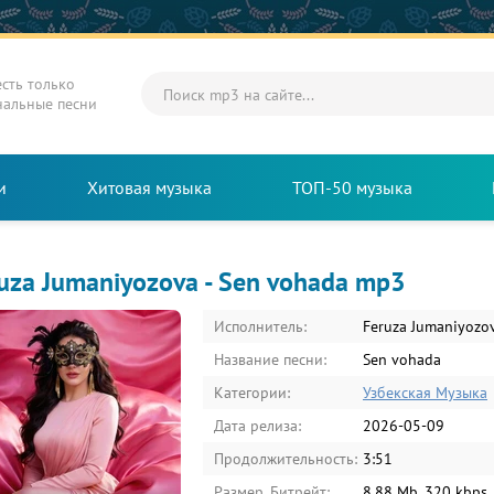
есть только
нальные песни
и
Хитовая музыка
ТОП-50 музыка
uza Jumaniyozova - Sen vohada mp3
Исполнитель:
Feruza Jumaniyozo
Название песни:
Sen vohada
Категории:
Узбекская Музыка
Дата релиза:
2026-05-09
Продолжительность:
3:51
Размер, Битрейт:
8.88 Mb, 320 kbps