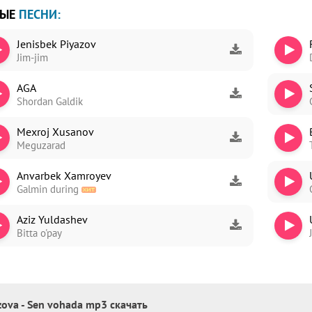
ВЫЕ
ПЕСНИ:
Jenisbek Piyazov
Jim-jim
ori
AGA
dim
Shordan Galdik
Mexroj Xusanov
Meguzarad
Anvarbek Xamroyev
Galmin during
Aziz Yuldashev
Bitta o'pay
zova - Sen vohada mp3 скачать