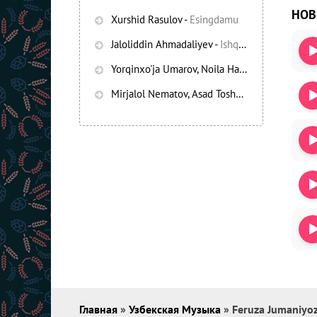
НО
Xurshid Rasulov
-
Esingdamu
Jaloliddin Ahmadaliyev
-
Ishqning chayqov bozorida
Yorqinxo'ja Umarov, Noila Habibullayeva
-
Bez
Mirjalol Nematov, Asad Toshpo’latov
-
Oshiq e
Главная
»
Узбекская Музыка
» Feruza Jumaniyo