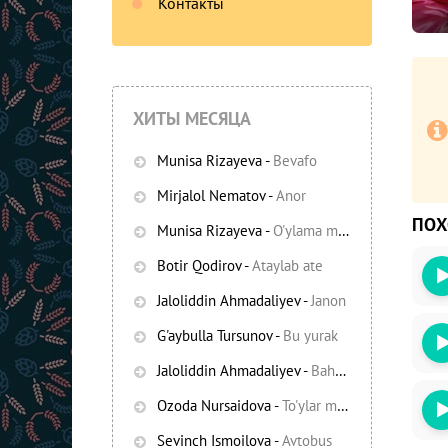
Контакты
ХИТЫ МЕСЯЦА
Munisa Rizayeva
-
Bevafo
Mirjalol Nematov
-
Anor
ПО
Munisa Rizayeva
-
O'ylama mani
-
Bezori
Botir Qodirov
-
Ataylab ate
Oshiq edim
Jaloliddin Ahmadaliyev
-
Janon
G'aybulla Tursunov
-
Bu yurak
Jaloliddin Ahmadaliyev
-
Bahor yomg'irlari
Ozoda Nursaidova
-
To'ylar muborak
Sevinch Ismoilova
-
Avtobus