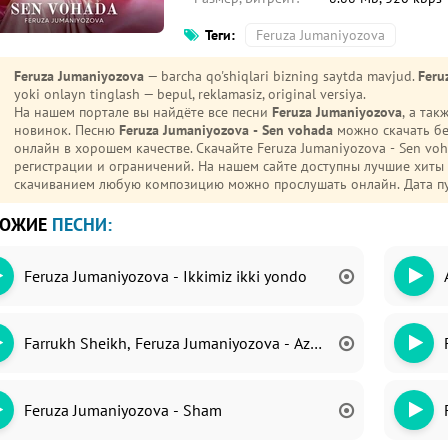
Теги:
Feruza Jumaniyozova
Feruza Jumaniyozova
— barcha qo'shiqlari bizning saytda mavjud.
Feru
yoki onlayn tinglash — bepul, reklamasiz, original versiya.
На нашем портале вы найдёте все песни
Feruza Jumaniyozova
, а та
новинок. Песню
Feruza Jumaniyozova - Sen vohada
можно скачать бе
онлайн в хорошем качестве. Скачайте Feruza Jumaniyozova - Sen vohada mp3 на телефон (Android или iPhone) без
регистрации и ограничений. На нашем сайте доступны лучшие хиты
скачиванием любую композицию можно прослушать онлайн. Дата п
ХОЖИЕ
ПЕСНИ:
Feruza Jumaniyozova - Ikkimiz ikki yondo
Farrukh Sheikh, Feruza Jumaniyozova - Azeri popuri
Feruza Jumaniyozova - Sham