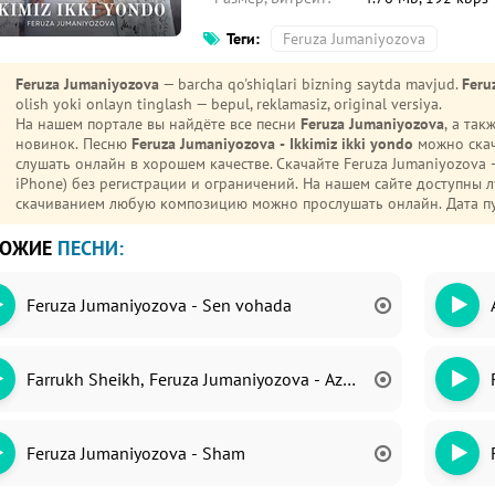
Теги:
Feruza Jumaniyozova
Feruza Jumaniyozova
— barcha qo'shiqlari bizning saytda mavjud.
Feru
olish yoki onlayn tinglash — bepul, reklamasiz, original versiya.
На нашем портале вы найдёте все песни
Feruza Jumaniyozova
, а та
новинок. Песню
Feruza Jumaniyozova - Ikkimiz ikki yondo
можно скач
слушать онлайн в хорошем качестве. Скачайте Feruza Jumaniyozova - Ikkimiz ikki yondo mp3 на телефон (Android или
iPhone) без регистрации и ограничений. На нашем сайте доступны 
скачиванием любую композицию можно прослушать онлайн. Дата п
ХОЖИЕ
ПЕСНИ:
Feruza Jumaniyozova - Sen vohada
Farrukh Sheikh, Feruza Jumaniyozova - Azeri popuri
Feruza Jumaniyozova - Sham