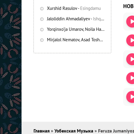
НО
Xurshid Rasulov
-
Esingdamu
Jaloliddin Ahmadaliyev
-
Ishqning chayqov bozorida
Yorqinxo'ja Umarov, Noila Habibullayeva
-
Bez
Mirjalol Nematov, Asad Toshpo’latov
-
Oshiq e
Главная
»
Узбекская Музыка
» Feruza Jumaniyoz