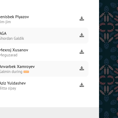
Jenisbek Piyazov
Jim-jim
AGA
Shordan Galdik
Mexroj Xusanov
Meguzarad
Anvarbek Xamroyev
Galmin during
Aziz Yuldashev
Bitta o'pay