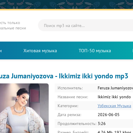
есть только
нальные песни
и
Хитовая музыка
ТОП-50 музыка
uza Jumaniyozova - Ikkimiz ikki yondo mp3
Исполнитель:
Feruza Jumaniyozo
Название песни:
Ikkimiz ikki yondo
Категории:
Узбекская Музыка
Дата релиза:
2026-06-05
Продолжительность:
3:26
Размер, Битрейт:
4.76 Mb, 192 kbps