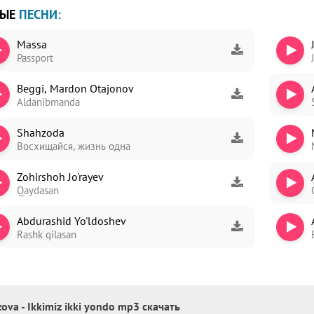
ВЫЕ
ПЕСНИ:
Massa
Passport
ori
Beggi, Mardon Otajonov
dim
Aldanibmanda
Shahzoda
Восхищайся, жизнь одна
Zohirshoh Jo'rayev
Qaydasan
Abdurashid Yo'ldoshev
Rashk qilasan
ova - Ikkimiz ikki yondo mp3 скачать