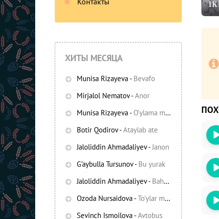
Контакты
ХИТЫ МЕСЯЦА
Munisa Rizayeva
-
Bevafo
Mirjalol Nematov
-
Anor
ПО
Munisa Rizayeva
-
O'ylama mani
-
Bezori
Botir Qodirov
-
Ataylab ate
Oshiq edim
Jaloliddin Ahmadaliyev
-
Janon
G'aybulla Tursunov
-
Bu yurak
Jaloliddin Ahmadaliyev
-
Bahor yomg'irlari
Ozoda Nursaidova
-
To'ylar muborak
Sevinch Ismoilova
-
Avtobus