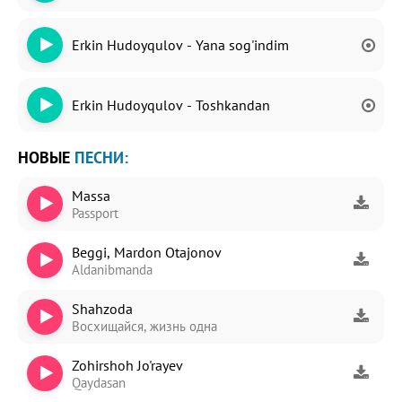
Erkin Hudoyqulov - Yana sog'indim
Erkin Hudoyqulov - Toshkandan
НОВЫЕ
ПЕСНИ:
Massa
Passport
Beggi, Mardon Otajonov
Aldanibmanda
Shahzoda
Восхищайся, жизнь одна
Zohirshoh Jo'rayev
Qaydasan