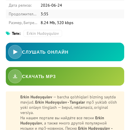
Дата релиза:
2026-06-24
Продолжительность:
3:35
Размер, Битрейт:
8.24 Mb, 320 kbps
Теги:
Erkin Hudoyqulov
СЛУШАТЬ ОНЛАЙН
СКАЧАТЬ MP3
-
Bezori
Oshiq edim
Erkin Hudoyqulov
— barcha qo'shiqlari bizning saytda
mavjud.
Erkin Hudoyqulov - Tangalar
mp3 yuklab olish
yoki onlayn tinglash — bepul, reklamasiz, original
versiya.
На нашем портале вы найдёте все песни
Erkin
Hudoyqulov
, а также много другой популярной
музыки и mp3-новинок. Песню
Erkin Hudoyqulov -