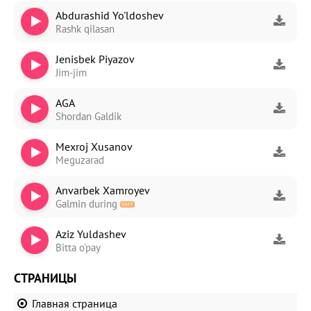
Abdurashid Yo'ldoshev
Rashk qilasan
Jenisbek Piyazov
Jim-jim
AGA
Shordan Galdik
Mexroj Xusanov
Meguzarad
Anvarbek Xamroyev
Galmin during
Aziz Yuldashev
Bitta o'pay
СТРАНИЦЫ
Главная страница