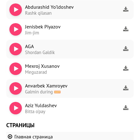
Abdurashid Yo'ldoshev
Rashk qilasan
Jenisbek Piyazov
Jim-jim
AGA
Shordan Galdik
Mexroj Xusanov
Meguzarad
Anvarbek Xamroyev
Galmin during
Aziz Yuldashev
Bitta o'pay
СТРАНИЦЫ
Главная страница