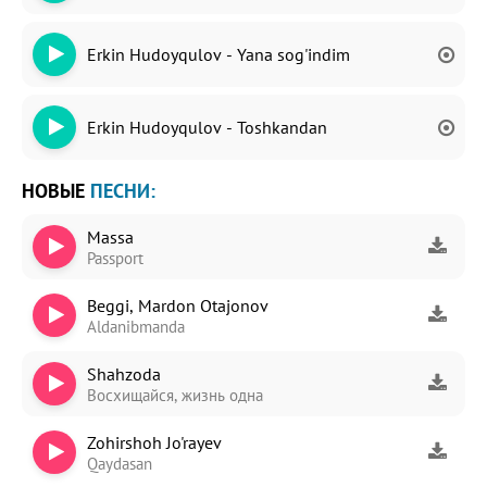
Erkin Hudoyqulov - Yana sog'indim
Erkin Hudoyqulov - Toshkandan
НОВЫЕ
ПЕСНИ:
Massa
Passport
Beggi, Mardon Otajonov
Aldanibmanda
Shahzoda
Восхищайся, жизнь одна
Zohirshoh Jo'rayev
Qaydasan