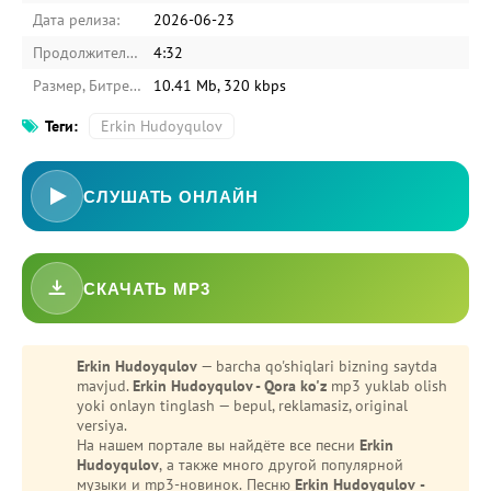
Дата релиза:
2026-06-23
Продолжительность:
4:32
Размер, Битрейт:
10.41 Mb, 320 kbps
Теги:
Erkin Hudoyqulov
СЛУШАТЬ ОНЛАЙН
СКАЧАТЬ MP3
-
Bezori
Oshiq edim
Erkin Hudoyqulov
— barcha qo'shiqlari bizning saytda
mavjud.
Erkin Hudoyqulov - Qora ko'z
mp3 yuklab olish
yoki onlayn tinglash — bepul, reklamasiz, original
versiya.
На нашем портале вы найдёте все песни
Erkin
Hudoyqulov
, а также много другой популярной
музыки и mp3-новинок. Песню
Erkin Hudoyqulov -