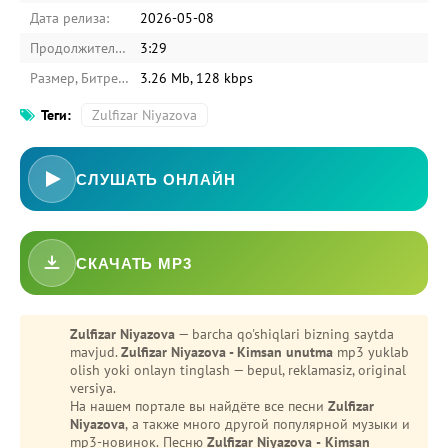
Дата релиза:
2026-05-08
Продолжительность:
3:29
Размер, Битрейт:
3.26 Mb, 128 kbps
Теги:
Zulfizar Niyazova
СЛУШАТЬ ОНЛАЙН
СКАЧАТЬ MP3
-
Bezori
Oshiq edim
Zulfizar Niyazova
— barcha qo'shiqlari bizning saytda
mavjud.
Zulfizar Niyazova - Kimsan unutma
mp3 yuklab
olish yoki onlayn tinglash — bepul, reklamasiz, original
versiya.
На нашем портале вы найдёте все песни
Zulfizar
Niyazova
, а также много другой популярной музыки и
mp3-новинок. Песню
Zulfizar Niyazova - Kimsan