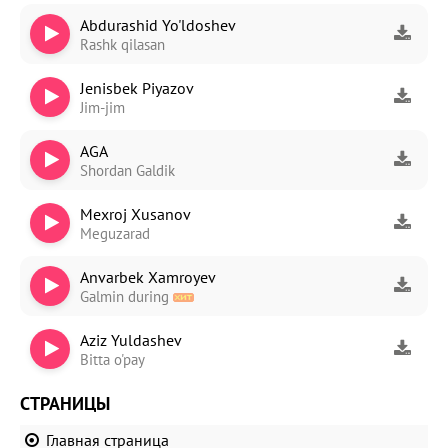
Abdurashid Yo'ldoshev
Rashk qilasan
Jenisbek Piyazov
Jim-jim
AGA
Shordan Galdik
Mexroj Xusanov
Meguzarad
Anvarbek Xamroyev
Galmin during
Aziz Yuldashev
Bitta o'pay
СТРАНИЦЫ
Главная страница