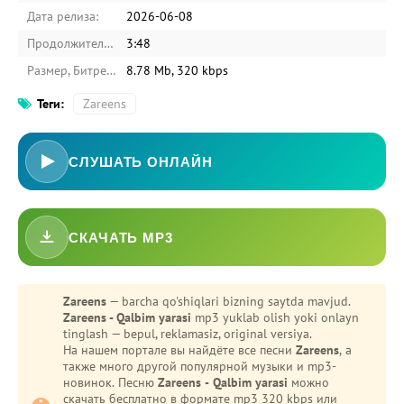
Дата релиза:
2026-06-08
Продолжительность:
3:48
Размер, Битрейт:
8.78 Mb, 320 kbps
Теги:
Zareens
СЛУШАТЬ ОНЛАЙН
СКАЧАТЬ MP3
-
Bezori
Zareens
— barcha qo'shiqlari bizning saytda mavjud.
Zareens - Qalbim yarasi
mp3 yuklab olish yoki onlayn
tinglash — bepul, reklamasiz, original versiya.
На нашем портале вы найдёте все песни
Zareens
, а
также много другой популярной музыки и mp3-
новинок. Песню
Zareens - Qalbim yarasi
можно
скачать бесплатно в формате mp3 320 kbps или