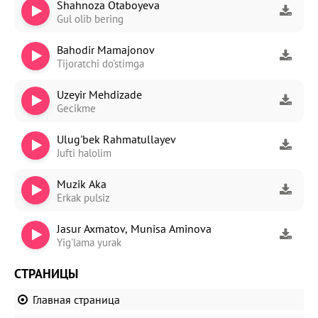
Shahnoza Otaboyeva
Gul olib bering
Bahodir Mamajonov
Tijoratchi do'stimga
Uzeyir Mehdizade
Gecikme
Ulug'bek Rahmatullayev
Jufti halolim
Muzik Aka
Erkak pulsiz
Jasur Axmatov, Munisa Aminova
Yig'lama yurak
СТРАНИЦЫ
Главная страница