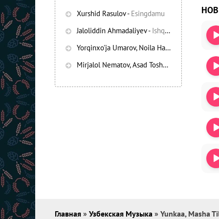
НО
Xurshid Rasulov
-
Esingdamu
Jaloliddin Ahmadaliyev
-
Ishqning chayqov bozorida
Yorqinxo'ja Umarov, Noila Habibullayeva
-
Bez
Mirjalol Nematov, Asad Toshpo’latov
-
Oshiq e
Главная
»
Узбекская Музыка
» Yunkaa, Masha Til