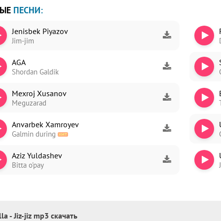
ВЫЕ
ПЕСНИ:
Jenisbek Piyazov
Jim-jim
ori
AGA
dim
Shordan Galdik
Mexroj Xusanov
Meguzarad
Anvarbek Xamroyev
Galmin during
Aziz Yuldashev
Bitta o'pay
la - Jiz-jiz mp3 скачать