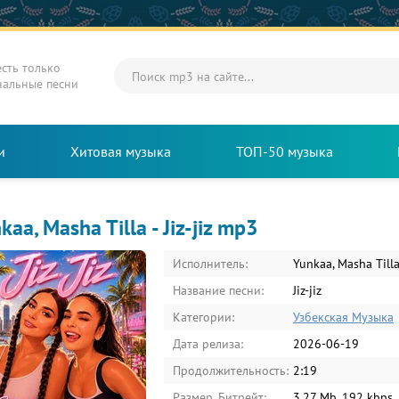
есть только
нальные песни
и
Хитовая музыка
ТОП-50 музыка
kaa, Masha Tilla - Jiz-jiz mp3
Исполнитель:
Yunkaa, Masha Till
Название песни:
Jiz-jiz
Категории:
Узбекская Музыка
Дата релиза:
2026-06-19
Продолжительность:
2:19
Размер, Битрейт:
3.27 Mb, 192 kbps