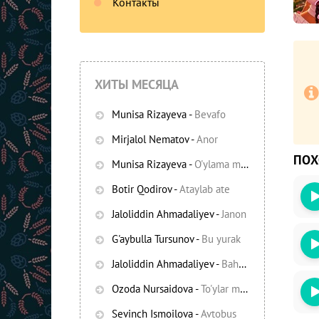
Контакты
ХИТЫ МЕСЯЦА
Munisa Rizayeva
-
Bevafo
Mirjalol Nematov
-
Anor
ПО
Munisa Rizayeva
-
O'ylama mani
-
Bezori
Botir Qodirov
-
Ataylab ate
Oshiq edim
Jaloliddin Ahmadaliyev
-
Janon
G'aybulla Tursunov
-
Bu yurak
Jaloliddin Ahmadaliyev
-
Bahor yomg'irlari
Ozoda Nursaidova
-
To'ylar muborak
Sevinch Ismoilova
-
Avtobus