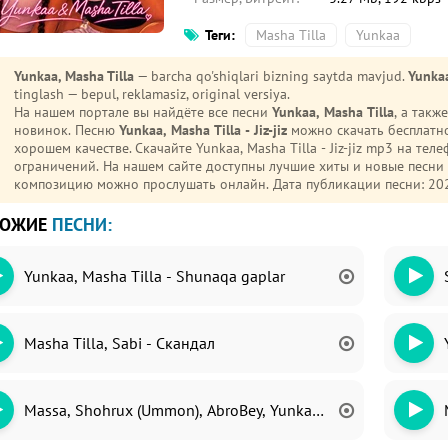
Теги:
Masha Tilla
Yunkaa
Yunkaa, Masha Tilla
— barcha qo'shiqlari bizning saytda mavjud.
Yunkaa,
tinglash — bepul, reklamasiz, original versiya.
На нашем портале вы найдёте все песни
Yunkaa, Masha Tilla
, а так
новинок. Песню
Yunkaa, Masha Tilla - Jiz-jiz
можно скачать бесплатно
хорошем качестве. Скачайте Yunkaa, Masha Tilla - Jiz-jiz mp3 на телефон (Android или iPhone) без регистрации и
ограничений. На нашем сайте доступны лучшие хиты и новые песн
композицию можно прослушать онлайн. Дата публикации песни: 20
ХОЖИЕ
ПЕСНИ:
Yunkaa, Masha Tilla - Shunaqa gaplar
Masha Tilla, Sabi - Скандал
Massa, Shohrux (Ummon), AbroBey, Yunkaa, JAVA, Doxxim - Fr