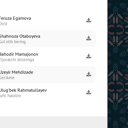
Feruza Egamova
Do'st
Shahnoza Otaboyeva
Gul olib bering
Bahodir Mamajonov
Tijoratchi do'stimga
Uzeyir Mehdizade
Gecikme
Ulug'bek Rahmatullayev
Jufti halolim