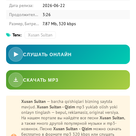
Дата релиза:
2026-06-22
Продолжительность:
3:26
Размер, Битрейт:
7.87 Mb, 320 kbps
Теги:
Xusan Sultan
СЛУШАТЬ ОНЛАЙН
СКАЧАТЬ MP3
Xusan Sultan
— barcha qo'shiqlari bizning saytda
mavjud.
Xusan Sultan - Qizim
mp3 yuklab olish yoki
onlayn tinglash — bepul, reklamasiz, original versiya.
На нашем портале вы найдёте все песни
Xusan Sultan
,
а также много другой популярной музыки и mp3-
новинок. Песню
Xusan Sultan - Qizim
можно скачать
бесплатно в формате mp3 320 kbps или слушать