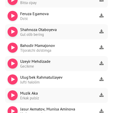
Bitta o'pay
Feruza Egamova
Do'st
Shahnoza Otaboyeva
Gul olib bering
Bahodir Mamajonov
Tijoratchi do'stimga
Uzeyir Mehdizade
Gecikme
Ulug'bek Rahmatullayev
Jufti halolim
Muzik Aka
Erkak pulsiz
Jasur Axmatov, Munisa Aminova