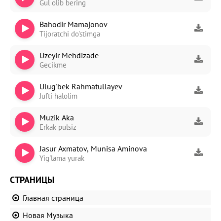
Gul olib bering
Bahodir Mamajonov
Tijoratchi do'stimga
Uzeyir Mehdizade
Gecikme
Ulug'bek Rahmatullayev
Jufti halolim
Muzik Aka
Erkak pulsiz
Jasur Axmatov, Munisa Aminova
Yig'lama yurak
СТРАНИЦЫ
Главная страница
Новая Музыка