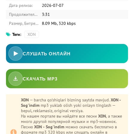
Дата релиза:
2026-07-07
Продолжительность:
3:31
Размер, Битрейт:
8.09 Mb, 320 kbps
Теги:
XON
СЛУШАТЬ ОНЛАЙН
СКАЧАТЬ MP3
XON
— barcha qo'shiqlari bizning saytda mavjud.
XON -
Sog'indim
mp3 yuklab olish yoki onlayn tinglash —
bepul, reklamasiz, original versiya.
На нашем портале вы найдёте все песни
XON
, а также
много другой популярной музыки и mp3-новинок.
Песню
XON - Sog'indim
можно скачать бесплатно в
формате mp3 320 kbps или слушать онлайн в