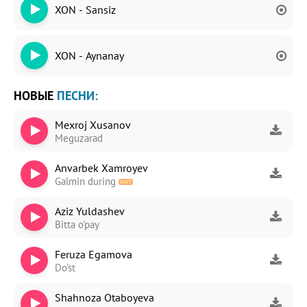
XON - Sansiz
XON - Aynanay
НОВЫЕ
ПЕСНИ:
Mexroj Xusanov
Meguzarad
Anvarbek Xamroyev
Galmin during
Aziz Yuldashev
Bitta o'pay
Feruza Egamova
Do'st
Shahnoza Otaboyeva