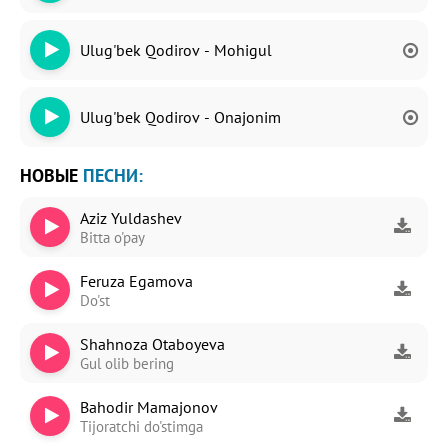
Ulug'bek Qodirov - Mohigul
Ulug'bek Qodirov - Onajonim
НОВЫЕ
ПЕСНИ:
Aziz Yuldashev
Bitta o'pay
Feruza Egamova
Do'st
Shahnoza Otaboyeva
Gul olib bering
Bahodir Mamajonov
Tijoratchi do'stimga