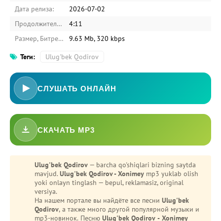
Дата релиза:
2026-07-02
Продолжительность:
4:11
Размер, Битрейт:
9.63 Mb, 320 kbps
Теги:
Ulug'bek Qodirov
СЛУШАТЬ ОНЛАЙН
СКАЧАТЬ MP3
Ulug'bek Qodirov
— barcha qo'shiqlari bizning saytda
mavjud.
Ulug'bek Qodirov - Xonimey
mp3 yuklab olish
yoki onlayn tinglash — bepul, reklamasiz, original
versiya.
На нашем портале вы найдёте все песни
Ulug'bek
Qodirov
, а также много другой популярной музыки и
mp3-новинок. Песню
Ulug'bek Qodirov - Xonimey