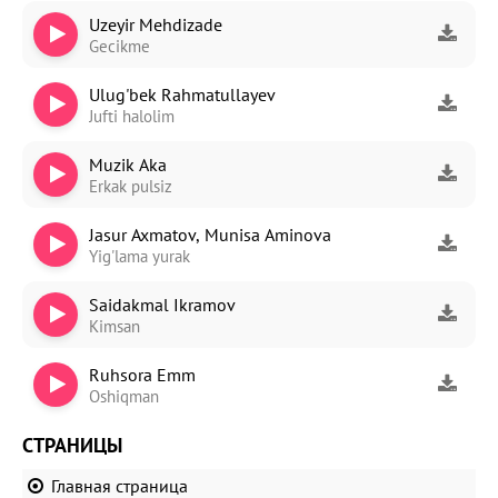
Uzeyir Mehdizade
Gecikme
Ulug'bek Rahmatullayev
Jufti halolim
Muzik Aka
Erkak pulsiz
Jasur Axmatov, Munisa Aminova
Yig'lama yurak
Saidakmal Ikramov
Kimsan
Ruhsora Emm
Oshiqman
СТРАНИЦЫ
Главная страница