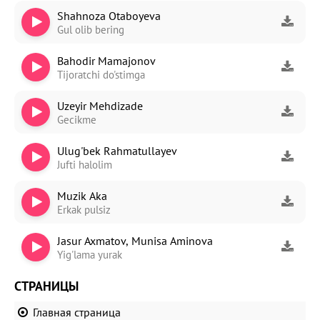
Shahnoza Otaboyeva
Gul olib bering
Bahodir Mamajonov
Tijoratchi do'stimga
Uzeyir Mehdizade
Gecikme
Ulug'bek Rahmatullayev
Jufti halolim
Muzik Aka
Erkak pulsiz
Jasur Axmatov, Munisa Aminova
Yig'lama yurak
СТРАНИЦЫ
Главная страница