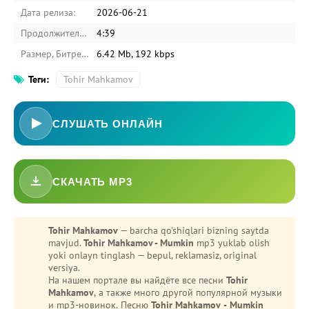
Дата релиза:
2026-06-21
Продолжительность:
4:39
Размер, Битрейт:
6.42 Mb, 192 kbps
Теги:
Tohir Mahkamov
СЛУШАТЬ ОНЛАЙН
СКАЧАТЬ MP3
Tohir Mahkamov
— barcha qo'shiqlari bizning saytda
mavjud.
Tohir Mahkamov - Mumkin
mp3 yuklab olish
yoki onlayn tinglash — bepul, reklamasiz, original
versiya.
На нашем портале вы найдёте все песни
Tohir
Mahkamov
, а также много другой популярной музыки
и mp3-новинок. Песню
Tohir Mahkamov - Mumkin