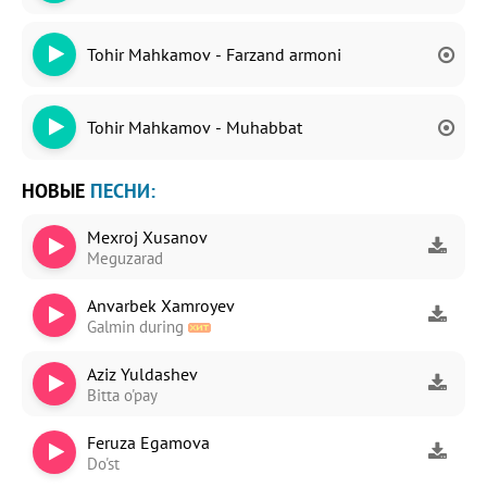
Tohir Mahkamov - Farzand armoni
Tohir Mahkamov - Muhabbat
НОВЫЕ
ПЕСНИ:
Mexroj Xusanov
Meguzarad
Anvarbek Xamroyev
Galmin during
Aziz Yuldashev
Bitta o'pay
Feruza Egamova
Do'st