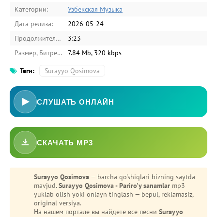
Категории:
Узбекская Музыка
Дата релиза:
2026-05-24
Продолжительность:
3:23
Размер, Битрейт:
7.84 Mb, 320 kbps
Теги:
Surayyo Qosimova
СЛУШАТЬ ОНЛАЙН
-
Bezori
СКАЧАТЬ MP3
Oshiq edim
Surayyo Qosimova
— barcha qo'shiqlari bizning saytda
mavjud.
Surayyo Qosimova - Pariro'y sanamlar
mp3
yuklab olish yoki onlayn tinglash — bepul, reklamasiz,
original versiya.
На нашем портале вы найдёте все песни
Surayyo