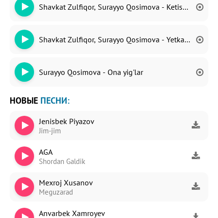
Shavkat Zulfiqor, Surayyo Qosimova - Ketishdi
Shavkat Zulfiqor, Surayyo Qosimova - Yetkazganinga
Surayyo Qosimova - Ona yig'lar
НОВЫЕ
ПЕСНИ:
Jenisbek Piyazov
Jim-jim
AGA
Shordan Galdik
Mexroj Xusanov
Meguzarad
Anvarbek Xamroyev