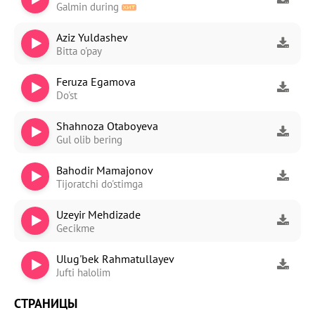
Galmin during
Aziz Yuldashev
Bitta o'pay
Feruza Egamova
Do'st
Shahnoza Otaboyeva
Gul olib bering
Bahodir Mamajonov
Tijoratchi do'stimga
Uzeyir Mehdizade
Gecikme
Ulug'bek Rahmatullayev
Jufti halolim
СТРАНИЦЫ