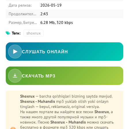
Дата релиза:
2026-05-19
Продолжительность:
2:43
Размер, Битрейт:
6.28 Mb, 320 kbps
Теги:
shoxrux
СЛУШАТЬ ОНЛАЙН
СКАЧАТЬ MP3
-
Bezori
Oshiq edim
Shoxrux
— barcha qo'shiqlari bizning saytda mavjud.
Shoxrux - Muhandis
mp3 yuklab olish yoki onlayn
tinglash — bepul, reklamasiz, original versiya.
На нашем портале вы найдёте все песни
Shoxrux
, а
также много другой популярной музыки и mp3-
новинок. Песню
Shoxrux - Muhandis
можно скачать
бесплатно в формате mp3 320 kbps или слушать