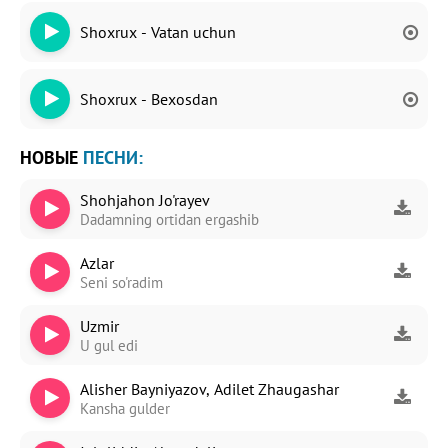
Shoxrux - Vatan uchun
Shoxrux - Bexosdan
НОВЫЕ
ПЕСНИ:
Shohjahon Jo'rayev
Dadamning ortidan ergashib
Azlar
Seni so'radim
Uzmir
U gul edi
Alisher Bayniyazov, Adilet Zhaugashar
Kansha gulder