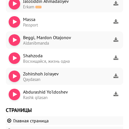
Jaloliddin Ahmadaliyev
Erkam
Massa
Passport
Beggi, Mardon Otajonov
Aldanibmanda
Shahzoda
Восхищайся, жизнь одна
Zohirshoh Jo'rayev
Qaydasan
Abdurashid Yo'ldoshev
Rashk qilasan
СТРАНИЦЫ
Главная страница