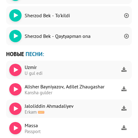
Sherzod Bek - To'kildi
Sherzod Bek - Qaytyapman ona
НОВЫЕ
ПЕСНИ:
Uzmir
U gul edi
Alisher Bayniyazov, Adilet Zhaugashar
Kansha gulder
Jaloliddin Ahmadaliyev
Erkam
Massa
Passport