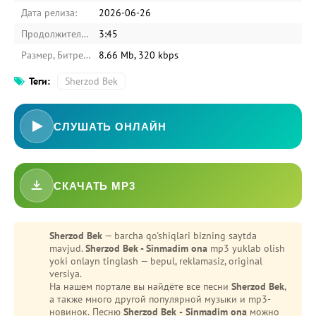
Дата релиза:
2026-06-26
Продолжительность:
3:45
Размер, Битрейт:
8.66 Mb, 320 kbps
Теги:
Sherzod Bek
СЛУШАТЬ ОНЛАЙН
СКАЧАТЬ MP3
-
Bezori
Oshiq edim
Sherzod Bek
— barcha qo'shiqlari bizning saytda
mavjud.
Sherzod Bek - Sinmadim ona
mp3 yuklab olish
yoki onlayn tinglash — bepul, reklamasiz, original
versiya.
На нашем портале вы найдёте все песни
Sherzod Bek
,
а также много другой популярной музыки и mp3-
новинок. Песню
Sherzod Bek - Sinmadim ona
можно