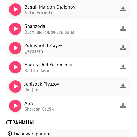
Beggi, Mardon Otajonov
Aldanibmanda
Shahzoda
Восхищайся, жизнь одна
Zohirshoh Jo'rayev
Qaydasan
Abdurashid Yo'ldoshev
Rashk qilasan
Jenisbek Piyazov
Jim-jim
AGA
Shordan Galdik
СТРАНИЦЫ
Главная страница