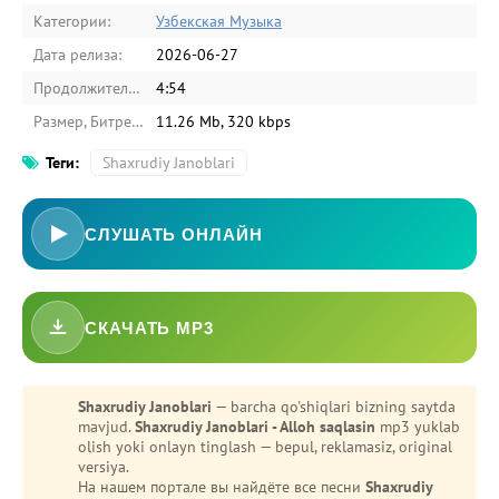
Категории:
Узбекская Музыка
Дата релиза:
2026-06-27
Продолжительность:
4:54
Размер, Битрейт:
11.26 Mb, 320 kbps
Теги:
Shaxrudiy Janoblari
СЛУШАТЬ ОНЛАЙН
-
Bezori
СКАЧАТЬ MP3
Oshiq edim
Shaxrudiy Janoblari
— barcha qo'shiqlari bizning saytda
mavjud.
Shaxrudiy Janoblari - Alloh saqlasin
mp3 yuklab
olish yoki onlayn tinglash — bepul, reklamasiz, original
versiya.
На нашем портале вы найдёте все песни
Shaxrudiy