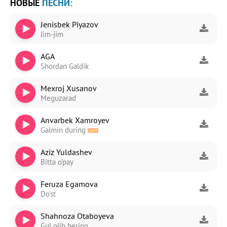
НОВЫЕ
ПЕСНИ:
Jenisbek Piyazov
Jim-jim
AGA
Shordan Galdik
Mexroj Xusanov
Meguzarad
Anvarbek Xamroyev
Galmin during
Aziz Yuldashev
Bitta o'pay
Feruza Egamova
Do'st
Shahnoza Otaboyeva
Gul olib bering