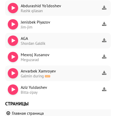
Abdurashid Yo'ldoshev
Rashk qilasan
Jenisbek Piyazov
Jim-jim
AGA
Shordan Galdik
Mexroj Xusanov
Meguzarad
Anvarbek Xamroyev
Galmin during
Aziz Yuldashev
Bitta o'pay
СТРАНИЦЫ
Главная страница