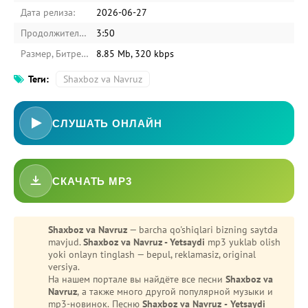
Дата релиза:
2026-06-27
Продолжительность:
3:50
Размер, Битрейт:
8.85 Mb, 320 kbps
Теги:
Shaxboz va Navruz
СЛУШАТЬ ОНЛАЙН
СКАЧАТЬ MP3
-
Bezori
Oshiq edim
Shaxboz va Navruz
— barcha qo'shiqlari bizning saytda
mavjud.
Shaxboz va Navruz - Yetsaydi
mp3 yuklab olish
yoki onlayn tinglash — bepul, reklamasiz, original
versiya.
На нашем портале вы найдёте все песни
Shaxboz va
Navruz
, а также много другой популярной музыки и
mp3-новинок. Песню
Shaxboz va Navruz - Yetsaydi