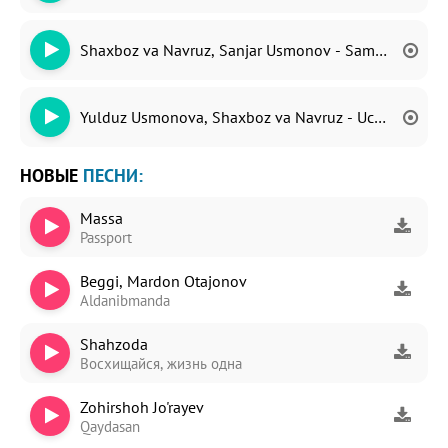
Shaxboz va Navruz, Sanjar Usmonov - Samarqand go'
Yulduz Usmonova, Shaxboz va Navruz - Uchrashardik
НОВЫЕ
ПЕСНИ:
Massa
Passport
Beggi, Mardon Otajonov
Aldanibmanda
Shahzoda
Восхищайся, жизнь одна
Zohirshoh Jo'rayev
Qaydasan