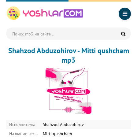
Shahzod Abduzohirov - Mitti qushcham
mp3
Исполнитель:
Shahzod Abduzohirov
Название песни:
Mitti qushcham