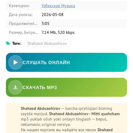
Категории:
Узбекская Музыка
Дата релиза:
2026-05-08
Продолжительность:
3:05
Размер, Битрейт:
7.14 Mb, 320 kbps
Теги:
Shahzod Abduzohirov
СЛУШАТЬ ОНЛАЙН
-
Bezori
СКАЧАТЬ MP3
Oshiq edim
Shahzod Abduzohirov
— barcha qo'shiqlari bizning
saytda mavjud.
Shahzod Abduzohirov - Mitti qushcham
mp3 yuklab olish yoki onlayn tinglash — bepul,
reklamasiz, original versiya.
На нашем портале вы найдёте все песни
Shahzod