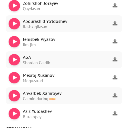
Zohirshoh Jo'rayev
Qaydasan
Abdurashid Yo'ldoshev
Rashk qilasan
Jenisbek Piyazov
Jim-jim
AGA
Shordan Galdik
Mexroj Xusanov
Meguzarad
Anvarbek Xamroyev
Galmin during
Aziz Yuldashev
Bitta o'pay