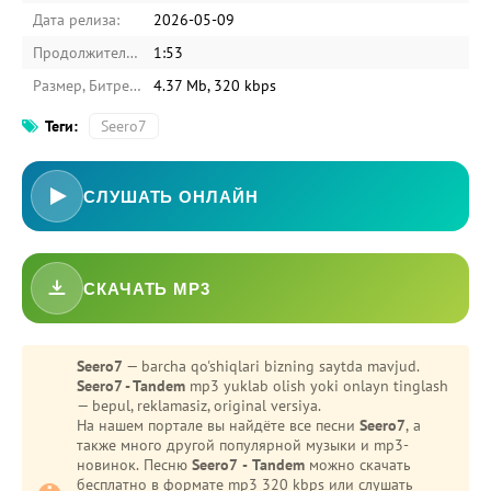
Дата релиза:
2026-05-09
Продолжительность:
1:53
Размер, Битрейт:
4.37 Mb, 320 kbps
Теги:
Seero7
СЛУШАТЬ ОНЛАЙН
СКАЧАТЬ MP3
-
Bezori
Oshiq edim
Seero7
— barcha qo'shiqlari bizning saytda mavjud.
Seero7 - Tandem
mp3 yuklab olish yoki onlayn tinglash
— bepul, reklamasiz, original versiya.
На нашем портале вы найдёте все песни
Seero7
, а
также много другой популярной музыки и mp3-
новинок. Песню
Seero7 - Tandem
можно скачать
бесплатно в формате mp3 320 kbps или слушать