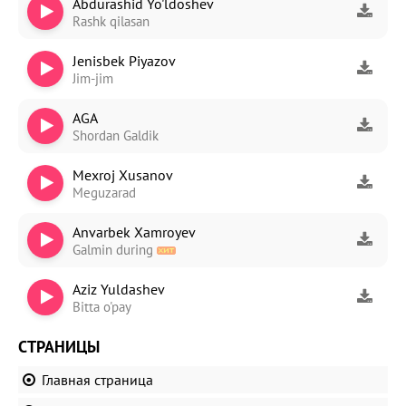
Abdurashid Yo'ldoshev
Rashk qilasan
Jenisbek Piyazov
Jim-jim
AGA
Shordan Galdik
Mexroj Xusanov
Meguzarad
Anvarbek Xamroyev
Galmin during
Aziz Yuldashev
Bitta o'pay
СТРАНИЦЫ
Главная страница