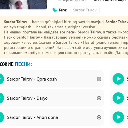
Теги:
Sardor Tairov
Sardor Tairov
— barcha qo'shiqlari bizning saytda mavjud.
Sardor Tairov
onlayn tinglash — bepul, reklamasiz, original versiya.
На нашем портале вы найдёте все песни
Sardor Tairov
, а также мно
Песню
Sardor Tairov - Hasrat (piano version)
можно скачать бесплатн
хорошем качестве. Скачайте Sardor Tairov - Hasrat (piano version) mp3 на телефон (Android или iPhone) без
регистрации и ограничений. На нашем сайте доступны лучшие хиты
скачиванием любую композицию можно прослушать онлайн. Дата п
ХОЖИЕ
ПЕСНИ:
Sardor Tairov - Qora qosh
Sardor Tairov - Daryo
Sardor Tairov - Anori dona