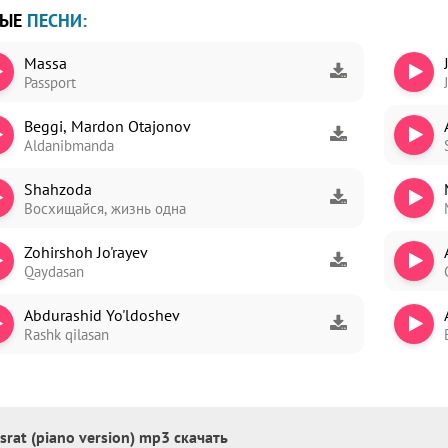
ВЫЕ
ПЕСНИ:
Massa
Passport
ori
Beggi, Mardon Otajonov
dim
Aldanibmanda
Shahzoda
Восхищайся, жизнь одна
Zohirshoh Jo'rayev
Qaydasan
Abdurashid Yo'ldoshev
Rashk qilasan
asrat (piano version) mp3 скачать