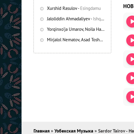
НО
Xurshid Rasulov
-
Esingdamu
Jaloliddin Ahmadaliyev
-
Ishqning chayqov bozorida
Yorqinxo'ja Umarov, Noila Habibullayeva
-
Bez
Mirjalol Nematov, Asad Toshpo’latov
-
Oshiq e
Главная
»
Узбекская Музыка
» Sardor Tairov - H