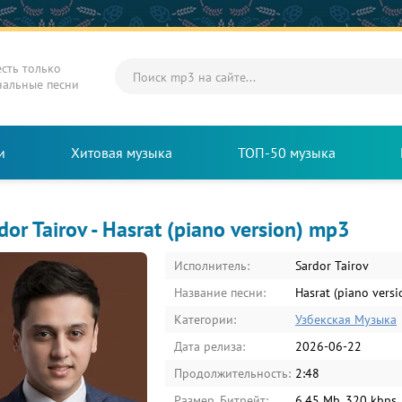
есть только
нальные песни
и
Хитовая музыка
ТОП-50 музыка
dor Tairov - Hasrat (piano version) mp3
Исполнитель:
Sardor Tairov
Название песни:
Hasrat (piano versi
Категории:
Узбекская Музыка
Дата релиза:
2026-06-22
Продолжительность:
2:48
Размер, Битрейт:
6.45 Mb, 320 kbps