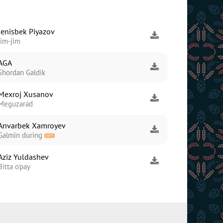
Jenisbek Piyazov
Jim-jim
AGA
Shordan Galdik
Mexroj Xusanov
Meguzarad
Anvarbek Xamroyev
Galmin during
Aziz Yuldashev
Bitta o'pay