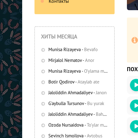
Контакты
ХИТЫ МЕСЯЦА
Munisa Rizayeva
-
Bevafo
Mirjalol Nematov
-
Anor
ПО
Munisa Rizayeva
-
O'ylama mani
-
Bezori
Botir Qodirov
-
Ataylab ate
Oshiq edim
Jaloliddin Ahmadaliyev
-
Janon
G'aybulla Tursunov
-
Bu yurak
Jaloliddin Ahmadaliyev
-
Bahor yomg'irlari
Ozoda Nursaidova
-
To'ylar muborak
Sevinch Ismoilova
-
Avtobus