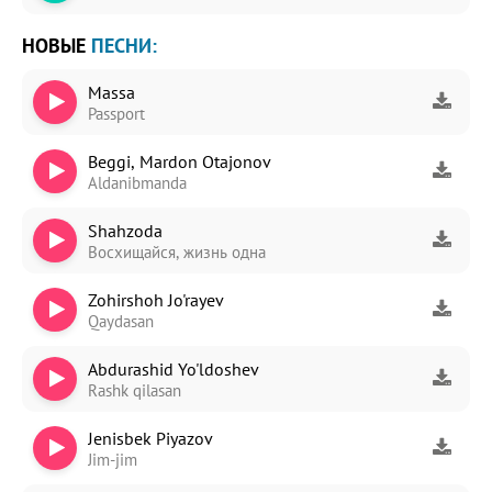
НОВЫЕ
ПЕСНИ:
Massa
Passport
Beggi, Mardon Otajonov
Aldanibmanda
Shahzoda
Восхищайся, жизнь одна
Zohirshoh Jo'rayev
Qaydasan
Abdurashid Yo'ldoshev
Rashk qilasan
Jenisbek Piyazov
Jim-jim