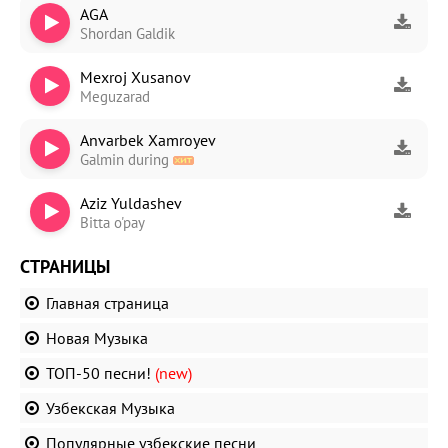
AGA
Shordan Galdik
Mexroj Xusanov
Meguzarad
Anvarbek Xamroyev
Galmin during
Aziz Yuldashev
Bitta o'pay
СТРАНИЦЫ
Главная страница
Новая Музыка
ТОП-50 песни!
(new)
Узбекская Музыка
Популярные узбекские песни