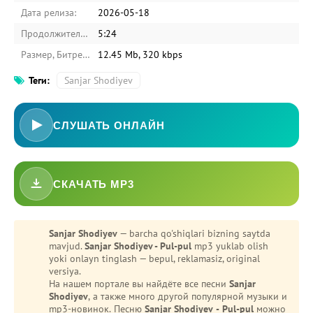
Дата релиза:
2026-05-18
Продолжительность:
5:24
Размер, Битрейт:
12.45 Mb, 320 kbps
Теги:
Sanjar Shodiyev
СЛУШАТЬ ОНЛАЙН
СКАЧАТЬ MP3
-
Bezori
Oshiq edim
Sanjar Shodiyev
— barcha qo'shiqlari bizning saytda
mavjud.
Sanjar Shodiyev - Pul-pul
mp3 yuklab olish
yoki onlayn tinglash — bepul, reklamasiz, original
versiya.
На нашем портале вы найдёте все песни
Sanjar
Shodiyev
, а также много другой популярной музыки и
mp3-новинок. Песню
Sanjar Shodiyev - Pul-pul
можно