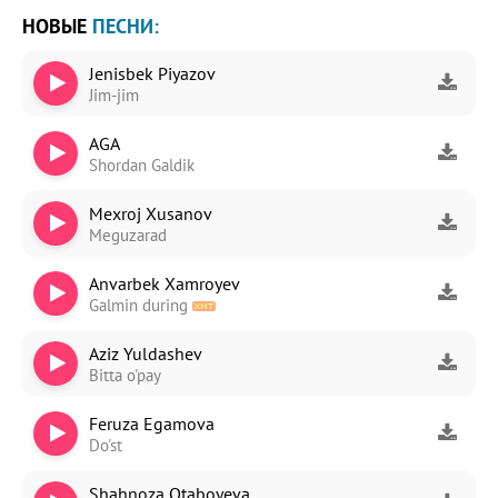
НОВЫЕ
ПЕСНИ:
Jenisbek Piyazov
Jim-jim
AGA
Shordan Galdik
Mexroj Xusanov
Meguzarad
Anvarbek Xamroyev
Galmin during
Aziz Yuldashev
Bitta o'pay
Feruza Egamova
Do'st
Shahnoza Otaboyeva