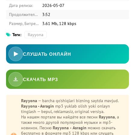
Дата релиза:
2026-05-07
Продолжительность:
3:52
Размер, Битрейт:
3.61 Mb, 128 kbps
Теги:
Rayyona
СЛУШАТЬ ОНЛАЙН
СКАЧАТЬ MP3
-
Bezori
Oshiq edim
Rayyona
— barcha qo'shiqlari bizning saytda mavjud.
Rayyona - Asragin
mp3 yuklab olish yoki onlayn
tinglash — bepul, reklamasiz, original versiya.
На нашем портале вы найдёте все песни
Rayyona
, а
также много другой популярной музыки и mp3-
новинок. Песню
Rayyona - Asragin
можно скачать
бесплатно в формате mp3 128 kbps или слушать