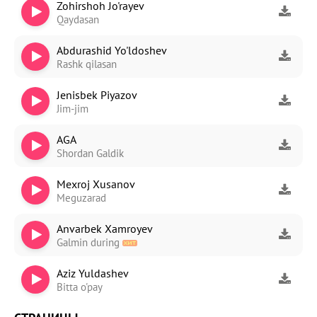
Zohirshoh Jo'rayev
Qaydasan
Abdurashid Yo'ldoshev
Rashk qilasan
Jenisbek Piyazov
Jim-jim
AGA
Shordan Galdik
Mexroj Xusanov
Meguzarad
Anvarbek Xamroyev
Galmin during
Aziz Yuldashev
Bitta o'pay