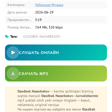
Категории:
Узбекская Музыка
Дата релиза:
2026-06-29
Продолжительность:
3:19
Размер, Битрейт:
7.64 Mb, 320 kbps
Теги:
OZODBEK NAZARBEKOV
СЛУШАТЬ ОНЛАЙН
-
Bezori
СКАЧАТЬ MP3
Oshiq edim
Ozodbek Nazarbekov
— barcha qo'shiqlari bizning
saytda mavjud.
Ozodbek Nazarbekov - Jurnalistlarmiz
mp3 yuklab olish yoki onlayn tinglash — bepul,
reklamasiz, original versiya.
На нашем портале вы найдёте все песни
Ozodbek