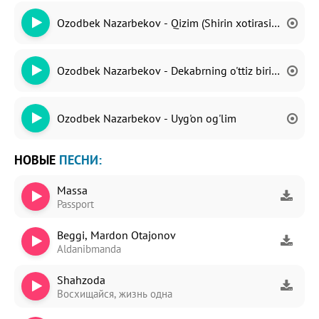
Ozodbek Nazarbekov - Qizim (Shirin xotirasiga bag'is
Ozodbek Nazarbekov - Dekabrning o'ttiz birida
Ozodbek Nazarbekov - Uyg'on og'lim
НОВЫЕ
ПЕСНИ:
Massa
Passport
Beggi, Mardon Otajonov
Aldanibmanda
Shahzoda
Восхищайся, жизнь одна