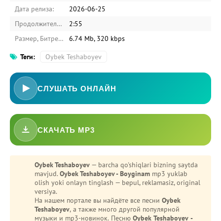
Дата релиза:
2026-06-25
Продолжительность:
2:55
Размер, Битрейт:
6.74 Mb, 320 kbps
Теги:
Oybek Teshaboyev
СЛУШАТЬ ОНЛАЙН
СКАЧАТЬ MP3
Oybek Teshaboyev
— barcha qo'shiqlari bizning saytda
mavjud.
Oybek Teshaboyev - Boyginam
mp3 yuklab
olish yoki onlayn tinglash — bepul, reklamasiz, original
versiya.
На нашем портале вы найдёте все песни
Oybek
Teshaboyev
, а также много другой популярной
музыки и mp3-новинок. Песню
Oybek Teshaboyev -