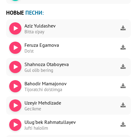
НОВЫЕ
ПЕСНИ:
Aziz Yuldashev
Bitta o'pay
Feruza Egamova
Do'st
Shahnoza Otaboyeva
Gul olib bering
Bahodir Mamajonov
Tijoratchi do'stimga
Uzeyir Mehdizade
Gecikme
Ulug'bek Rahmatullayev
Jufti halolim