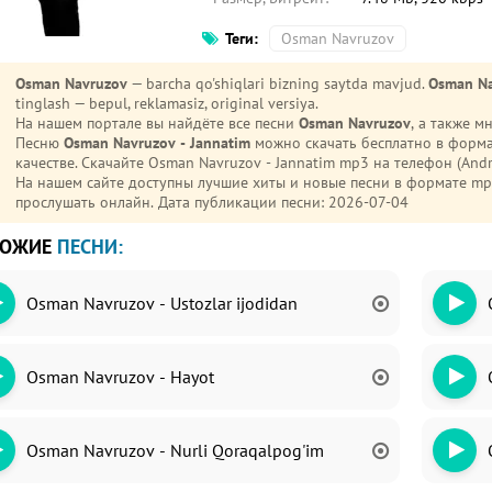
Теги:
Osman Navruzov
Osman Navruzov
— barcha qo'shiqlari bizning saytda mavjud.
Osman Na
tinglash — bepul, reklamasiz, original versiya.
На нашем портале вы найдёте все песни
Osman Navruzov
, а также 
Песню
Osman Navruzov - Jannatim
можно скачать бесплатно в форма
качестве. Скачайте Osman Navruzov - Jannatim mp3 на телефон (Android или iPhone) без регистрации и ограничений.
На нашем сайте доступны лучшие хиты и новые песни в формате 
прослушать онлайн. Дата публикации песни: 2026-07-04
ХОЖИЕ
ПЕСНИ:
Osman Navruzov - Ustozlar ijodidan
Osman Navruzov - Hayot
Osman Navruzov - Nurli Qoraqalpog'im