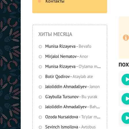
Контакты
ХИТЫ МЕСЯЦА
Munisa Rizayeva
-
Bevafo
Mirjalol Nematov
-
Anor
ПО
Munisa Rizayeva
-
O'ylama mani
-
Bezori
Botir Qodirov
-
Ataylab ate
Oshiq edim
Jaloliddin Ahmadaliyev
-
Janon
G'aybulla Tursunov
-
Bu yurak
Jaloliddin Ahmadaliyev
-
Bahor yomg'irlari
Ozoda Nursaidova
-
To'ylar muborak
Sevinch Ismoilova
-
Avtobus