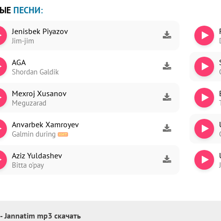
ВЫЕ
ПЕСНИ:
Jenisbek Piyazov
Jim-jim
ori
AGA
dim
Shordan Galdik
Mexroj Xusanov
Meguzarad
Anvarbek Xamroyev
Galmin during
Aziz Yuldashev
Bitta o'pay
- Jannatim mp3 скачать