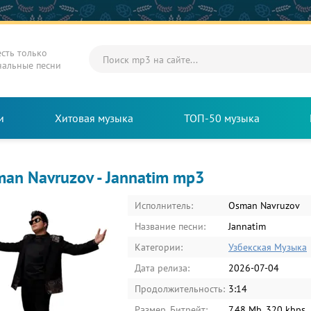
есть только
нальные песни
и
Хитовая музыка
ТОП-50 музыка
an Navruzov - Jannatim mp3
Исполнитель:
Osman Navruzov
Название песни:
Jannatim
Категории:
Узбекская Музыка
Дата релиза:
2026-07-04
Продолжительность:
3:14
Размер, Битрейт:
7.48 Mb, 320 kbps