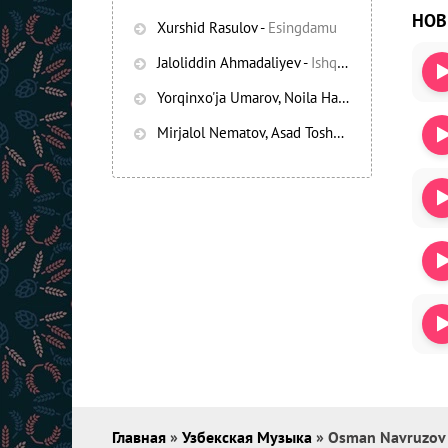
НО
Xurshid Rasulov
-
Esingdamu
Jaloliddin Ahmadaliyev
-
Ishqning chayqov bozorida
Yorqinxo'ja Umarov, Noila Habibullayeva
-
Bez
Mirjalol Nematov, Asad Toshpo’latov
-
Oshiq e
Главная
»
Узбекская Музыка
» Osman Navruzov 