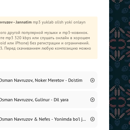
vruzov - Jannatim
mp3 yuklab olish yoki onlayn
много другой популярной музыки и mp3-новинок.
те mp3 320 kbps или слушать онлайн в хорошем
mp3. Перед скачиванием любую композицию можно
Osman Navruzov, Noker Meretov - Do'stim
Osman Navruzov, Gulinur - Dil yara
Osman Navruzov & Nefes - Yonimda bo'l jonim