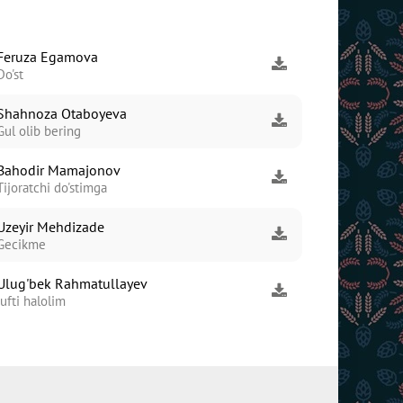
Feruza Egamova
Do'st
Shahnoza Otaboyeva
Gul olib bering
Bahodir Mamajonov
Tijoratchi do'stimga
Uzeyir Mehdizade
Gecikme
Ulug'bek Rahmatullayev
Jufti halolim