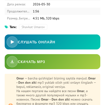
Дата релиза:
2026-05-30
Продолжительность:
1:56
Размер, Битрейт:
4.51 Mb, 320 kbps
Теги:
Shavkat Umarov
СЛУШАТЬ ОНЛАЙН
СКАЧАТЬ MP3
-
Bezori
Oshiq edim
Omar
— barcha qo'shiqlari bizning saytda mavjud.
Omar
- Don don ziki
mp3 yuklab olish yoki onlayn tinglash —
bepul, reklamasiz, original versiya.
На нашем портале вы найдёте все песни
Omar
, а
также много другой популярной музыки и mp3-
новинок. Песню
Omar - Don don ziki
можно скачать
бесплатно в формате mp3 320 kbps или слушать