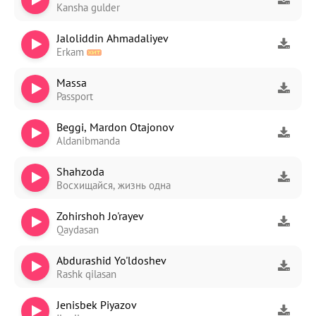
Kansha gulder
Jaloliddin Ahmadaliyev
Erkam
Massa
Passport
Beggi, Mardon Otajonov
Aldanibmanda
Shahzoda
Восхищайся, жизнь одна
Zohirshoh Jo'rayev
Qaydasan
Abdurashid Yo'ldoshev
Rashk qilasan
Jenisbek Piyazov