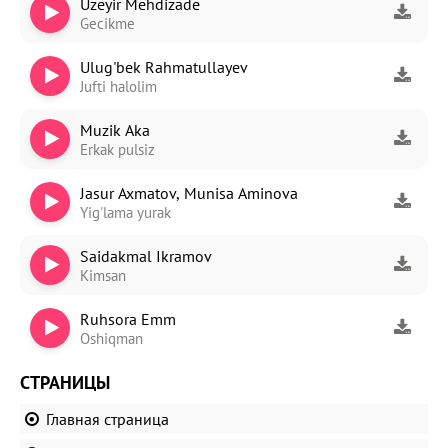
Uzeyir Mehdizade
Gecikme
Ulug'bek Rahmatullayev
Jufti halolim
Muzik Aka
Erkak pulsiz
Jasur Axmatov, Munisa Aminova
Yig'lama yurak
Saidakmal Ikramov
Kimsan
Ruhsora Emm
Oshiqman
СТРАНИЦЫ
Главная страница