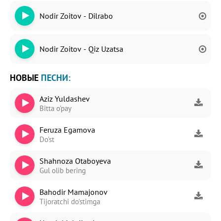
Nodir Zoitov - Dilrabo
Nodir Zoitov - Qiz Uzatsa
НОВЫЕ
ПЕСНИ:
Aziz Yuldashev
Bitta o'pay
Feruza Egamova
Do'st
Shahnoza Otaboyeva
Gul olib bering
Bahodir Mamajonov
Tijoratchi do'stimga