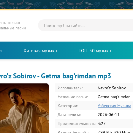
есть только
нальные песни
и
Хитовая музыка
ТОП-50 музыка
ro'z Sobirov - Getma bag'rimdan mp3
Исполнитель:
Navro'z Sobirov
Название песни:
Getma bag'rimdan
Категории:
Узбекская Музыка
Дата релиза:
2026-06-11
Продолжительность:
3:27
Размер, Битрейт:
7.99 Mb, 320 kbps