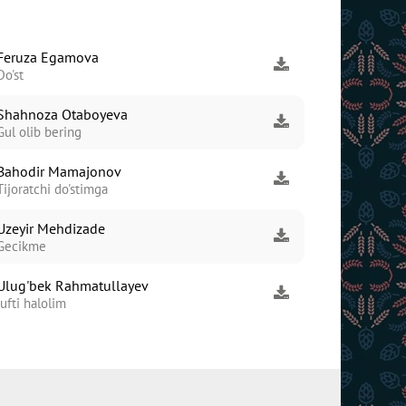
Feruza Egamova
Do'st
Shahnoza Otaboyeva
Gul olib bering
Bahodir Mamajonov
Tijoratchi do'stimga
Uzeyir Mehdizade
Gecikme
Ulug'bek Rahmatullayev
Jufti halolim