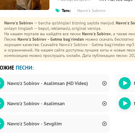
Теги:
Navro'z Sobirov
Navro'z Sobirov
— barcha qo'shiqlari bizning saytda mavjud.
Navro'z S
onlayn tinglash — bepul, reklamasiz, original versiya.
На нашем портале вы найдёте все песни
Navro'z Sobirov
, а также м
Песню
Navro'z Sobirov - Getma bag'rimdan
можно скачать бесплатно 
хорошем качестве. Скачайте Navro'z Sobirov - Getma bag'rimdan mp3 на телефон (Android или iPhone) без регистрации
и ограничений. На нашем сайте доступны лучшие хиты и новые пес
композицию можно прослушать онлайн. Дата публикации песни: 20
ХОЖИЕ
ПЕСНИ:
Navro'z Sobirov - Asalimsan (HD Video)
Navro'z Sobirov - Asalimsan
Navro'z Sobirov - Sevgilim