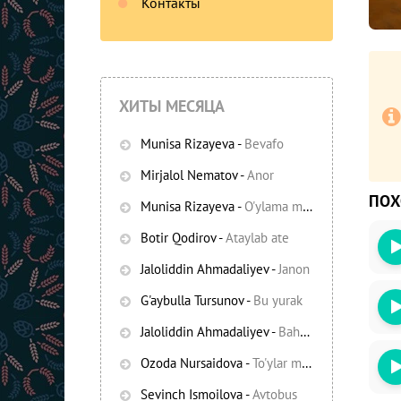
Контакты
ХИТЫ МЕСЯЦА
Munisa Rizayeva
-
Bevafo
Mirjalol Nematov
-
Anor
ПО
Munisa Rizayeva
-
O'ylama mani
-
Bezori
Botir Qodirov
-
Ataylab ate
Oshiq edim
Jaloliddin Ahmadaliyev
-
Janon
G'aybulla Tursunov
-
Bu yurak
Jaloliddin Ahmadaliyev
-
Bahor yomg'irlari
Ozoda Nursaidova
-
To'ylar muborak
Sevinch Ismoilova
-
Avtobus