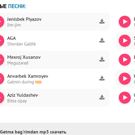
ВЫЕ
ПЕСНИ:
Jenisbek Piyazov
Jim-jim
ori
AGA
dim
Shordan Galdik
Mexroj Xusanov
Meguzarad
Anvarbek Xamroyev
Galmin during
Aziz Yuldashev
Bitta o'pay
- Getma bag'rimdan mp3 скачать