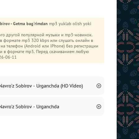
obirov - Getma bag'rimdan
mp3 yuklab olish yoki
ного другой популярной музыки и mp3-новинок.
в формате mp3 320 kbps или слушать онлайн в
ни в формате mp3. Перед скачиванием любую
26-06-11
Navro'z Sobirov - Urganchda (HD Video)
Navro'z Sobirov - Urganchda