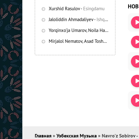
НО
Xurshid Rasulov
-
Esingdamu
Jaloliddin Ahmadaliyev
-
Ishqning chayqov bozorida
Yorqinxo'ja Umarov, Noila Habibullayeva
-
Bez
Mirjalol Nematov, Asad Toshpo’latov
-
Oshiq e
Главная
»
Узбекская Музыка
» Navro'z Sobirov 