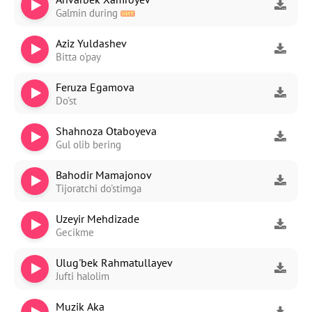
Galmin during
Aziz Yuldashev
Bitta o'pay
Feruza Egamova
Do'st
Shahnoza Otaboyeva
Gul olib bering
Bahodir Mamajonov
Tijoratchi do'stimga
Uzeyir Mehdizade
Gecikme
Ulug'bek Rahmatullayev
Jufti halolim
Muzik Aka