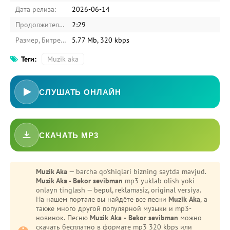
Дата релиза:
2026-06-14
Продолжительность:
2:29
Размер, Битрейт:
5.77 Mb, 320 kbps
Теги:
Muzik aka
СЛУШАТЬ ОНЛАЙН
СКАЧАТЬ MP3
Muzik Aka
— barcha qo'shiqlari bizning saytda mavjud.
Muzik Aka - Bekor sevibman
mp3 yuklab olish yoki
onlayn tinglash — bepul, reklamasiz, original versiya.
На нашем портале вы найдёте все песни
Muzik Aka
, а
также много другой популярной музыки и mp3-
новинок. Песню
Muzik Aka - Bekor sevibman
можно
скачать бесплатно в формате mp3 320 kbps или