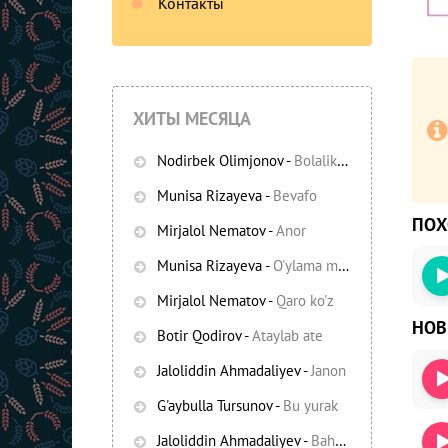
Контакты
ХИТЫ МЕСЯЦА
Nodirbek Olimjonov
-
Bolalikning ko'chalari
Munisa Rizayeva
-
Bevafo
ПО
Mirjalol Nematov
-
Anor
Munisa Rizayeva
-
O'ylama mani
Mirjalol Nematov
-
Qaro ko'z
НО
Botir Qodirov
-
Ataylab ate
Jaloliddin Ahmadaliyev
-
Janon
G'aybulla Tursunov
-
Bu yurak
Jaloliddin Ahmadaliyev
-
Bahor yomg'irlari