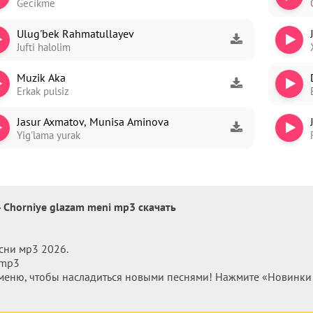
Gecikme
Ulug'bek Rahmatullayev
Jufti halolim
Muzik Aka
Erkak pulsiz
Jasur Axmatov, Munisa Aminova
Yig'lama yurak
- Chorniye glazam meni mp3 скачать
сни мр3 2026.
 mp3
меню, чтобы насладиться новыми песнями! Нажмите «Новинки м