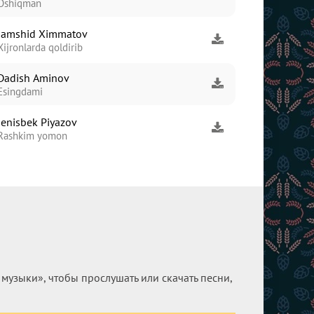
Oshiqman
Jamshid Ximmatov
Xijronlarda qoldirib
Dadish Aminov
Esingdami
Jenisbek Piyazov
Rashkim yomon
узыки», чтобы прослушать или скачать песни,