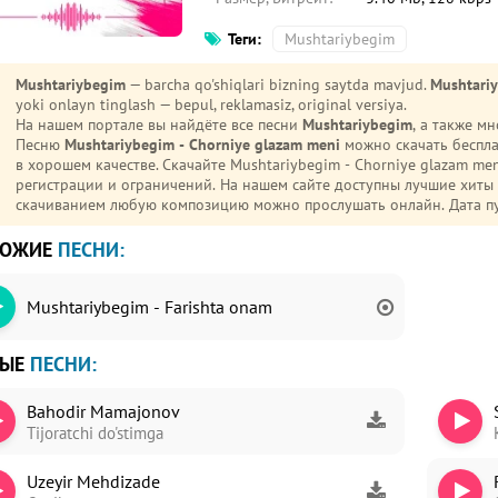
Теги:
Mushtariybegim
Mushtariybegim
— barcha qo'shiqlari bizning saytda mavjud.
Mushtariy
yoki onlayn tinglash — bepul, reklamasiz, original versiya.
На нашем портале вы найдёте все песни
Mushtariybegim
, а также м
Песню
Mushtariybegim - Chorniye glazam meni
можно скачать беспла
в хорошем качестве. Скачайте Mushtariybegim - Chorniye glazam meni mp3 на телефон (Android или iPhone) без
регистрации и ограничений. На нашем сайте доступны лучшие хиты
скачиванием любую композицию можно прослушать онлайн. Дата п
ХОЖИЕ
ПЕСНИ:
Mushtariybegim - Farishta onam
ВЫЕ
ПЕСНИ:
Bahodir Mamajonov
Tijoratchi do'stimga
Uzeyir Mehdizade