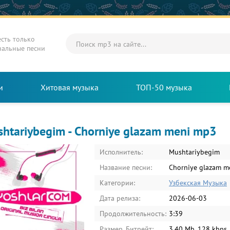
есть только
нальные песни
и
Хитовая музыка
ТОП-50 музыка
htariybegim - Chorniye glazam meni mp3
Исполнитель:
Mushtariybegim
Название песни:
Chorniye glazam m
Категории:
Узбекская Музыка
Дата релиза:
2026-06-03
Продолжительность:
3:39
Размер, Битрейт:
3.40 Mb, 128 kbps