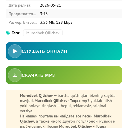
Дата релиза:
2026-05-21
Продолжительность:
3:46
Размер, Битрейт:
3.53 Mb, 128 kbps
Теги:
Murodbek Qilichev
СЛУШАТЬ ОНЛАЙН
СКАЧАТЬ MP3
Murodbek Qilichev
— barcha qo'shiqlari bizning saytda
mavjud.
Murodbek Qilichev - Toqqa
mp3 yuklab olish
yoki onlayn tinglash — bepul, reklamasiz, original
versiya.
На нашем портале вы найдёте все песни
Murodbek
Qilichev
, а также много другой популярной музыки и
mp3-новинок. Песню
Murodbek Qilichev - Toqqa