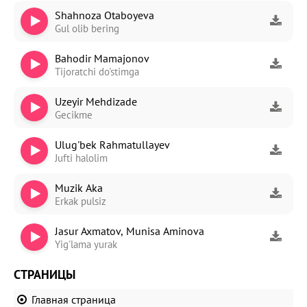
Shahnoza Otaboyeva
Gul olib bering
Bahodir Mamajonov
Tijoratchi do'stimga
Uzeyir Mehdizade
Gecikme
Ulug'bek Rahmatullayev
Jufti halolim
Muzik Aka
Erkak pulsiz
Jasur Axmatov, Munisa Aminova
Yig'lama yurak
СТРАНИЦЫ
Главная страница