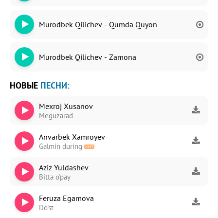
Murodbek Qilichev - Qumda Quyon
Murodbek Qilichev - Zamona
НОВЫЕ
ПЕСНИ:
Mexroj Xusanov
Meguzarad
Anvarbek Xamroyev
Galmin during
Aziz Yuldashev
Bitta o'pay
Feruza Egamova
Do'st