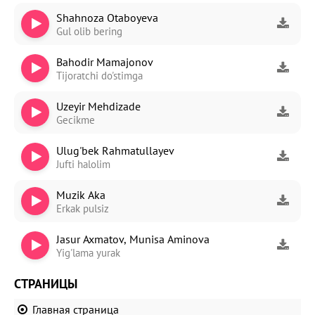
Shahnoza Otaboyeva
Gul olib bering
Bahodir Mamajonov
Tijoratchi do'stimga
Uzeyir Mehdizade
Gecikme
Ulug'bek Rahmatullayev
Jufti halolim
Muzik Aka
Erkak pulsiz
Jasur Axmatov, Munisa Aminova
Yig'lama yurak
СТРАНИЦЫ
Главная страница