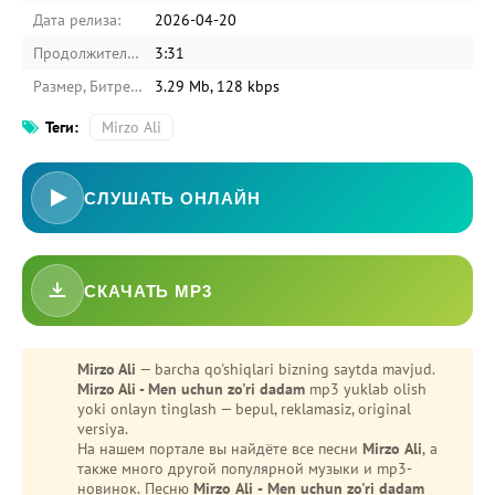
Дата релиза:
2026-04-20
Продолжительность:
3:31
Размер, Битрейт:
3.29 Mb, 128 kbps
Теги:
Mirzo Ali
СЛУШАТЬ ОНЛАЙН
СКАЧАТЬ MP3
Mirzo Ali
— barcha qo'shiqlari bizning saytda mavjud.
Mirzo Ali - Men uchun zo'ri dadam
mp3 yuklab olish
yoki onlayn tinglash — bepul, reklamasiz, original
versiya.
На нашем портале вы найдёте все песни
Mirzo Ali
, а
также много другой популярной музыки и mp3-
новинок. Песню
Mirzo Ali - Men uchun zo'ri dadam